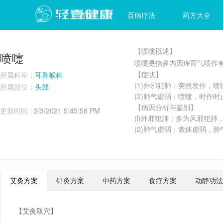
首页
百病疗法
药方大全
【喷嚏概述】
喷嚏
喷嚏是指鼻内因痒而气喷作
【症状】
所属科室：
耳鼻喉科
(1)外邪犯肺：突然发作，
所属部位：
头部
(2)肺气虚弱：喷嚔，时作
【病因分析与鉴别】
更新时间 :
2/3/2021 5:45:58 PM
(l)外邪犯肺：多为风邪犯
(2)肺气虚弱：素体虚弱，
艾灸方案
针灸方案
中药方案
食疗方案
动静功法
【艾灸取穴】