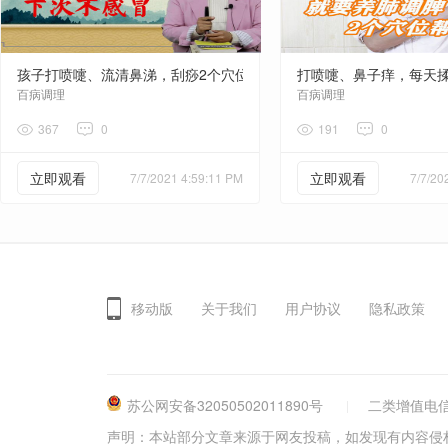
孩子打喷嚏、流清鼻涕，刮痧2个穴位，通经脉顺气血提高自愈性
打喷嚏、鼻子痒，每天
百病调理
百病调理
367
0
191
0
立即观看
立即观看
7/7/2021 4:59:11 PM
7/7/20
移动版
关于我们
用户协议
隐私政策
苏公网安备32050502011890号
二类增值电信
声明：本站部分文章来源于网友投稿，如发现有内容侵