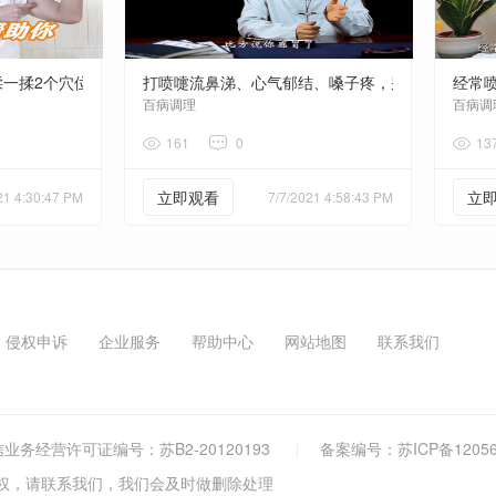
揉一揉2个穴位，强肺气，鼻子越来越舒服
打喷嚏流鼻涕、心气郁结、嗓子疼，别急，试试这
经常
百病调理
百病调
161
0
13
立即观看
立
21 4:30:47 PM
7/7/2021 4:58:43 PM
侵权申诉
企业服务
帮助中心
网站地图
联系我们
业务经营许可证编号：苏B2-20120193
备案编号：
苏ICP备12056
权，请联系我们，我们会及时做删除处理