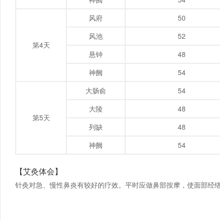
风府
50
风池
52
第4天
悬钟
48
神阙
54
大肠俞
54
大陵
48
第5天
列缺
48
神阙
54
【艾灸体会】
针灸对急、慢性鼻炎有较好的疗效。平时应做鼻部按摩，使面部经