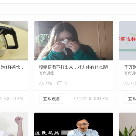
，泡1杯茶饮，利咽喉，呼吸道健康
喷嚏捂着不打出来，对人体有什么影响？很重要，
千万
百病调理
百病调
556
0
54
立即观看
立
21 4:31:14 PM
7/7/2021 5:10:33 PM