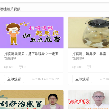
喷嚏相关视频
打喷嚏就漏尿，是正常现象？一定要警惕5点危害
打喷嚏、流鼻涕、鼻塞
百病调理
百病调理
693
0
608
0
立即观看
立即观看
7/7/2021 4:57:55 PM
7/7/20