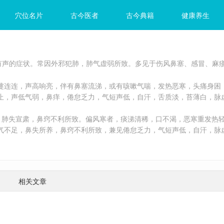
穴位名片
古今医者
古今典籍
健康养生
有声的症状。常因外邪犯肺，肺气虚弱所致。多见于伤风鼻塞、感冒、麻疹
喷嚏连连，声高响亮，伴有鼻塞流涕，或有咳嗽气喘，发热恶寒，头痛身困
时止，声低气弱，鼻痒，倦怠乏力，气短声低，自汗，舌质淡，苔薄白，脉
肺，肺失宣肃，鼻窍不利所致。偏风寒者，痰涕清稀，口不渴，恶寒重发热
肺气不足，鼻失所养，鼻窍不利所致，兼见倦怠乏力，气短声低，自汗，脉
相关文章