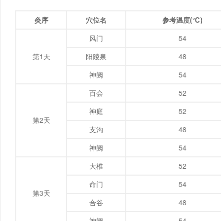
灸序
穴位名
参考温度(℃)
风门
54
第1天
阳陵泉
48
神阙
54
百会
52
神庭
52
第2天
支沟
48
神阙
54
大椎
52
命门
54
第3天
合谷
48
神阙
54