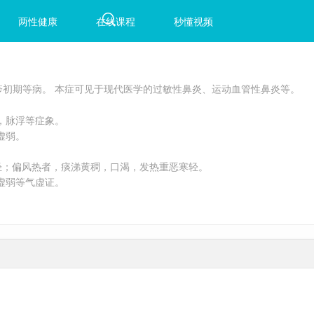
两性健康
在线课程
秒懂视频
初期等病。 本症可见于现代医学的过敏性鼻炎、运动血管性鼻炎等。
，脉浮等症象。
虚弱。
轻；偏风热者，痰涕黄稠，口渴，发热重恶寒轻。
虚弱等气虚证。