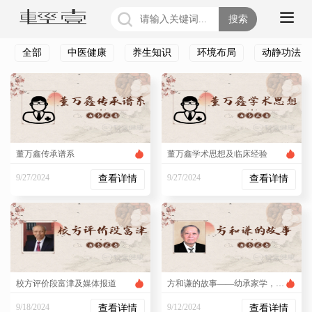
搜索
全部
中医健康
养生知识
环境布局
动静功法
董万鑫传承谱系
董万鑫学术思想及临床经验
9/27/2024
9/27/2024
查看详情
查看详情
4:35:15 PM
4:33:37 PM
校方评价段富津及媒体报道
方和谦的故事——幼承家学，悬壶济世
9/18/2024
9/12/2024
查看详情
查看详情