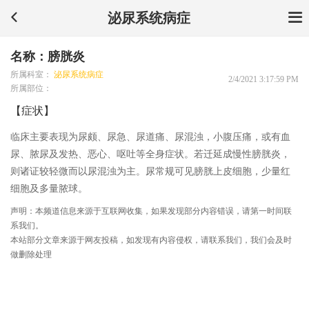
泌尿系统病症
名称：膀胱炎
所属科室：
泌尿系统病症
2/4/2021 3:17:59 PM
所属部位：
【症状】
临床主要表现为尿颇、尿急、尿道痛、尿混浊，小腹压痛，或有血
尿、脓尿及发热、恶心、呕吐等全身症状。若迁延成慢性膀胱炎，
则诸证较轻微而以尿混浊为主。尿常规可见膀胱上皮细胞，少量红
细胞及多量脓球。
声明：本频道信息来源于互联网收集，如果发现部分内容错误，请第一时间联
系我们。
本站部分文章来源于网友投稿，如发现有内容侵权，请联系我们，我们会及时
做删除处理