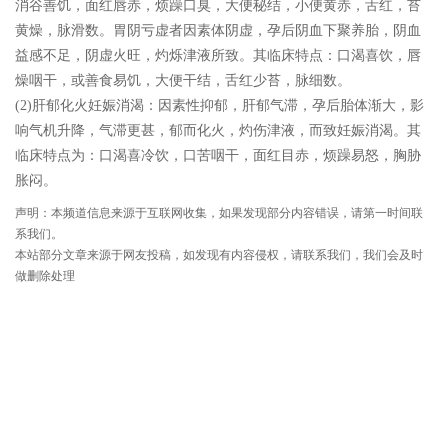
消谷善饥，面红唇赤，烦躁口臭，大便秘结，小便黄赤，舌红，苔
黄燥，脉滑数。胃阴亏虚者因素体阴虚，孕后阴血下聚养胎，阴血
益感不足，阴虚火旺，灼烁津液所致。其临床特点：口渴喜饮，唇
燥咽干，或善食易饥，大便干结，舌红少苔，脉细数。
(2)肝郁化火妊娠消渴：因素性抑郁，肝郁气滞，孕后胎体渐大，影
响气机升降，气滞更甚，郁而化火，灼伤津液，而致妊娠消渴。其
临床特点为：口渴喜冷饮，口苦咽干，面红目赤，烦躁易怒，胸胁
胀闷。
声明：本频道信息来源于互联网收集，如果发现部分内容错误，请第一时间联
系我们。
本站部分文章来源于网友投稿，如发现有内容侵权，请联系我们，我们会及时
做删除处理