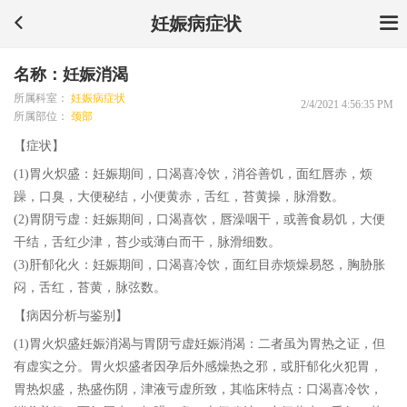
妊娠病症状
名称：妊娠消渴
所属科室：
妊娠病症状
2/4/2021 4:56:35 PM
所属部位：
颈部
【症状】
(1)胃火炽盛：妊娠期间，口渴喜冷饮，消谷善饥，面红唇赤，烦
躁，口臭，大便秘结，小便黄赤，舌红，苔黄操，脉滑数。
(2)胃阴亏虚：妊娠期间，口渴喜饮，唇澡咽干，或善食易饥，大便
干结，舌红少津，苔少或薄白而干，脉滑细数。
(3)肝郁化火：妊娠期间，口渴喜冷饮，面红目赤烦燥易怒，胸胁胀
闷，舌红，苔黄，脉弦数。
【病因分析与鉴别】
(1)胃火炽盛妊娠消渴与胃阴亏虚妊娠消渴：二者虽为胃热之证，但
有虚实之分。胃火炽盛者因孕后外感燥热之邪，或肝郁化火犯胃，
胃热炽盛，热盛伤阴，津液亏虚所致，其临床特点：口渴喜冷饮，