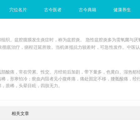
穴位名片
古今医者
古今典籍
健康养生
缔组织、盆腔腹膜发生炎症时，称为盆腔炎。 急性盆腔炎多为需氧菌与厌
未彻底治疗，病程迁延所致。当机体抵抗力较差时，可急性发作。中医
骶部酸痛，常在劳累、性交、月经前后加剧，带下量多，色黄白。湿热郁
清稀，形寒怕冷；瘀血内阻者见小腹疼痛，痛处固定不移，腰骶酸痛，经
绵，质稀，头晕目眩，四肢无力。
相关文章