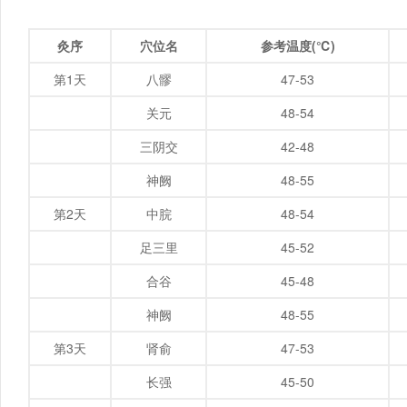
灸序
穴位名
参考温度(℃)
第1天
八髎
47-53
关元
48-54
三阴交
42-48
神阙
48-55
第2天
中脘
48-54
足三里
45-52
合谷
45-48
神阙
48-55
第3天
肾俞
47-53
长强
45-50