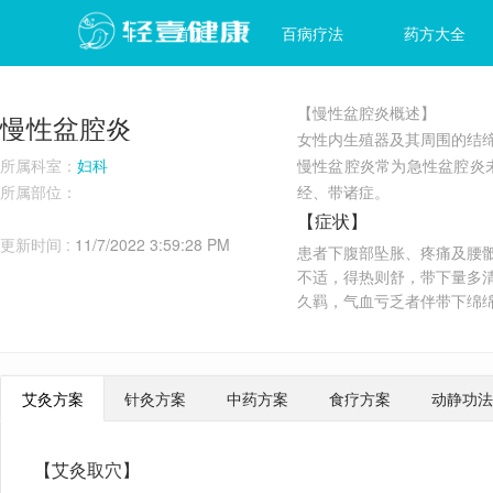
首页
百病疗法
药方大全
【慢性盆腔炎概述】
慢性盆腔炎
女性内生殖器及其周围的结
所属科室：
妇科
慢性盆腔炎常为急性盆腔炎
所属部位：
经、带诸症。
【症状】
更新时间 :
11/7/2022 3:59:28 PM
患者下腹部坠胀、疼痛及腰
不适，得热则舒，带下量多
久羁，气血亏乏者伴带下绵
艾灸方案
针灸方案
中药方案
食疗方案
动静功法
【艾灸取穴】