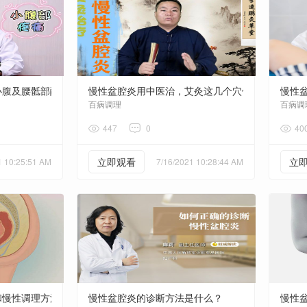
小腹及腰骶部酸痛，医生说这套动作可以缓解
慢性盆腔炎用中医治，艾灸这几个穴位，让你轻松
慢性
百病调理
百病调
447
0
40
立即观看
立
1 10:25:51 AM
7/16/2021 10:28:44 AM
和慢性调理方法不同
慢性盆腔炎的诊断方法是什么？
慢性