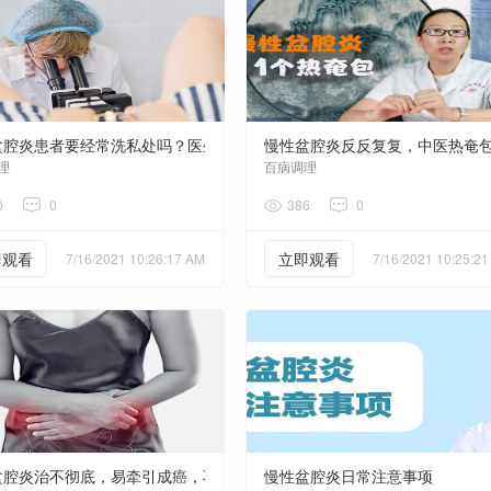
摆脱尴尬
盆腔炎患者要经常洗私处吗？医生提醒：还需注意这些事
慢性盆腔炎反反复复，中医热奄
理
百病调理
0
0
386
0
即观看
立即观看
7/16/2021 10:26:17 AM
7/16/2021 10:25:2
盆腔炎治不彻底，易牵引成癌，不孕不育！大观霉素或可终结？
慢性盆腔炎日常注意事项