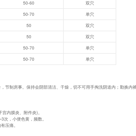
50-60
双穴
50-70
单穴
50
双穴
50
双穴
50-70
单穴
50-70
单穴
合，节制房事。保持会阴部清洁、干燥，切不可用手掏洗阴道内；勤换内
子宫内膜炎、附件炎)。
~3次，小便色黄，频数。
均有压痛。