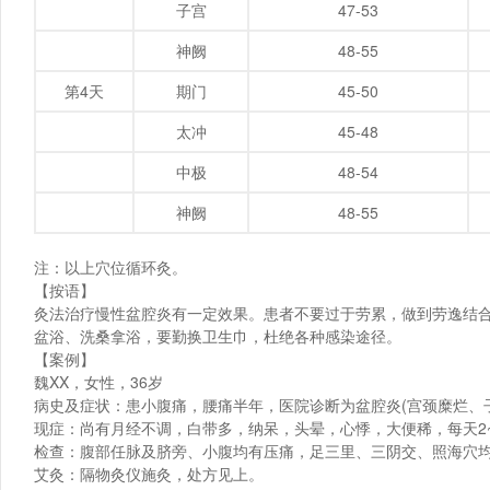
子宫
47-53
神阙
48-55
第4天
期门
45-50
太冲
45-48
中极
48-54
神阙
48-55
注：以上穴位循环灸。
【按语】
灸法治疗慢性盆腔炎有一定效果。患者不要过于劳累，做到劳逸结
盆浴、洗桑拿浴，要勤换卫生巾，杜绝各种感染途径。
【案例】
魏XX，女性，36岁
病史及症状：患小腹痛，腰痛半年，医院诊断为盆腔炎(宫颈糜烂、
现症：尚有月经不调，白带多，纳呆，头晕，心悸，大便稀，每天2
检查：腹部任脉及脐旁、小腹均有压痛，足三里、三阴交、照海穴
艾灸：隔物灸仪施灸，处方见上。