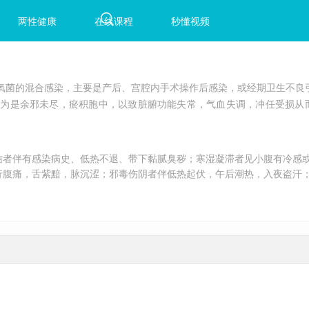
两性健康
在线课程
秒懂视频
氧菌的混合感染，主要是产后、宫腔内手术操作后感染，或经期卫生不良
认为是余邪未尽，瘀积胞中，以致脏腑功能失常，气血失调，冲任受损从
结者伴有感染病史、低热不退、带下黏腻臭秽；寒湿凝滞者见小腹有冷感
行腹痛，舌紫黯，脉沉涩；邪毒伤阴者伴低热起伏，午后潮热，入夜盗汗