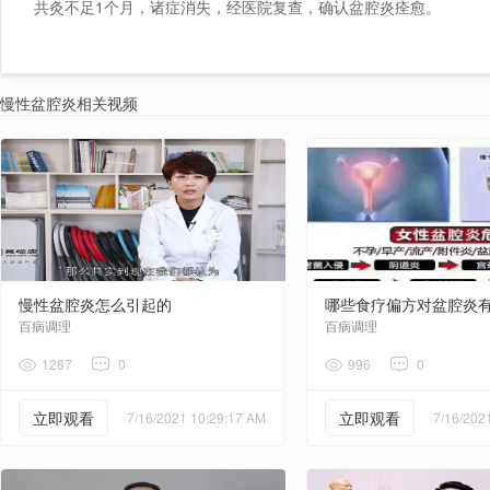
共灸不足1个月，诸症消失，经医院复查，确认盆腔炎痊愈。
慢性盆腔炎相关视频
慢性盆腔炎怎么引起的
哪些食疗偏方对盆腔炎
百病调理
百病调理
1287
0
996
0
立即观看
立即观看
7/16/2021 10:29:17 AM
7/16/202