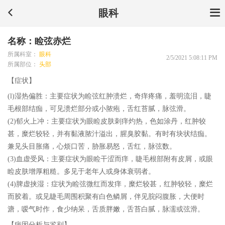
眼科
名称：睑弦赤烂
所属科室：
眼科
2/5/2021 5:08:11 PM
所属部位：
头部
【症状】
(l)湿热偏胜：主要症状为睑弦红肿溃烂，奇痒疼痛，羞明流泪，睫
毛根部结痂，可见溃烂部分或小脓疱，舌红苔腻，脉弦滑。
(2)郁火上冲：主要症状为眼睑皮肤刺痒灼热，色如涂丹，红肿较
甚，糜烂较轻，并有黏液脓汁溢出，腥臭胶黏。有时有块状结痂。
兼见头目胀痛，心烦口苦，胁胀易怒，舌红，脉弦数。
(3)血虚受风：主要症状为眼睑干涩而痒，睫毛根部附有皮屑，或眼
睑皮肤增厚粗糙。多见于老年人或身体衰弱者。
(4)脾虚挟湿：症状为睑弦微红而发痒，糜烂较甚，红肿较轻，糜烂
而胶着。或见睫毛周围积聚有白色鳞屑，伴见脘闷腹胀，大便时
溏，嗳气时作，食少纳呆，舌质胖嫩，舌苔白腻，脉濡或弦滑。
【病因分析与鉴别】