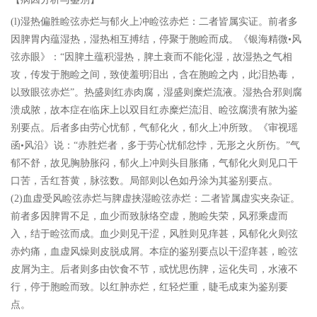
(l)湿热偏胜睑弦赤烂与郁火上冲睑弦赤烂：二者皆属实证。前者多
因脾胃内蕴湿热，湿热相互搏结，停聚于胞睑而成。《银海精微•风
弦赤眼》：“因脾土蕴积湿热，脾土衰而不能化湿，故湿热之气相
攻，传发于胞睑之间，致使羞明泪出，含在胞睑之内，此泪热毒，
以致眼弦赤烂”。热盛则红赤肉腐，湿盛则糜烂流液。湿热合邪则腐
溃成脓，故本症在临床上以双目红赤糜烂流泪、睑弦腐溃有脓为鉴
别要点。后者多由劳心忧郁，气郁化火，郁火上冲所致。《审视瑶
函•风沿》说：“赤胜烂者，多于劳心忧郁忿悖，无形之火所伤。”气
郁不舒，故见胸胁胀闷，郁火上冲则头目胀痛，气郁化火则见口干
口苦，舌红苔黄，脉弦数。局部则以色如丹涂为其鉴别要点。
(2)血虚受风睑弦赤烂与脾虚挟湿睑弦赤烂：二者皆属虚实夹杂证。
前者多因脾胃不足，血少而致脉络空虚，胞睑失荣，风邪乘虚而
入，结于睑弦而成。血少则见干涩，风胜则见痒甚，风郁化火则弦
赤灼痛，血虚风燥则皮脱成屑。本症的鉴别要点以干涩痒甚，睑弦
皮屑为主。后者则多由饮食不节，或忧思伤脾，运化失司，水液不
行，停于胞睑而致。以红肿赤烂，红轻烂重，睫毛成束为鉴别要
点。