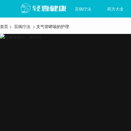
首页
百病疗法
药方大全
首页
>
百病疗法
> 支气管哮喘的护理
视频加载中，请稍后...