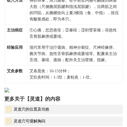
取穴方法
伸肘仰掌，用力握拳。在手前臂内侧可触摸到两条
大筋（尺侧腕屈肌腱和指浅屈肌腱），沿两筋之间
的凹陷，从腕横纹向上量2横指（食、中指），按压
有酸胀感处，即为本穴。
主治病症
①心痛，悲恐善笑；②暴喑；③肘臂挛痛；④急性
舌骨肌麻痹或萎缩。
经验应用
现代常用于治疗癔病、精神分裂症、尺神经麻痹、
腕关节病、急性舌骨肌麻痹或萎缩等。配廉泉主治
舌强、暴喑、癔病；配外关主治臂痛、指麻。
艾灸参数
艾条悬灸：10-15分钟；
艾炷灸时间：1-3壮；麦粒灸：1-壮。
更多关于【灵道】的内容
灵道穴的位置及功效
灵道穴可缓解胸闷