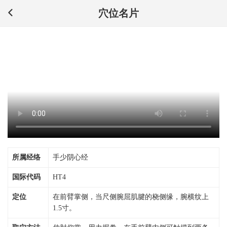
穴位名片
所属经络
手少阴心经
国际代码
HT4
定位
在前臂掌侧，当尺侧腕屈肌腱的桡侧缘，腕横纹上
1.5寸。