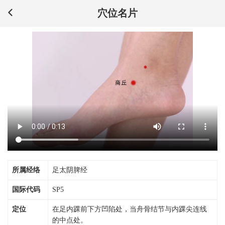
穴位名片
所属经络
足太阴脾经
国际代码
SP5
定位
在足内踝前下方凹陷处，当舟骨结节与内踝尖连线
的中点处。