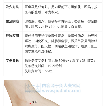
取穴方法
正坐垂足或仰卧。足内踝前下方可触及一凹陷，按
压有酸胀感，即为本穴。
主治病症
①腹胀、腹泻、便秘等脾胃病证；②黄疸；③足踝
痛，脚气，水肿；④小儿惊厥，百日咳。
经验应用
现代常用于治疗急慢性胃炎、急慢性肠炎、神经性
呕吐、消化不良、腓肠肌痉挛、踝关节及周围软组
织疾患等。配天枢、阴陵泉主治腹泻、腹胀；配三
阴交主治脾虚便秘。
艾灸参数
隔物灸仪艾灸时间：30-50分钟；温度：38-45℃；
艾条悬灸时间：10-20分钟；
艾炷灸时间：3-5壮。