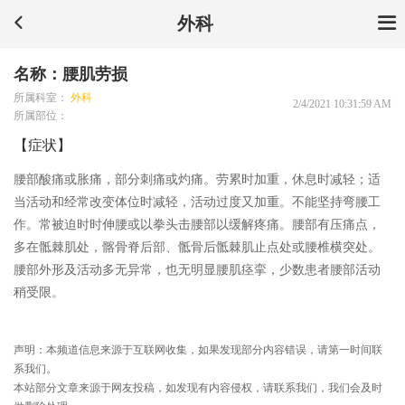
外科
名称：腰肌劳损
所属科室：
外科
2/4/2021 10:31:59 AM
所属部位：
【症状】
腰部酸痛或胀痛，部分刺痛或灼痛。劳累时加重，休息时减轻；适
当活动和经常改变体位时减轻，活动过度又加重。不能坚持弯腰工
作。常被迫时时伸腰或以拳头击腰部以缓解疼痛。腰部有压痛点，
多在骶棘肌处，髂骨脊后部、骶骨后骶棘肌止点处或腰椎横突处。
腰部外形及活动多无异常，也无明显腰肌痉挛，少数患者腰部活动
稍受限。
声明：本频道信息来源于互联网收集，如果发现部分内容错误，请第一时间联
系我们。
本站部分文章来源于网友投稿，如发现有内容侵权，请联系我们，我们会及时