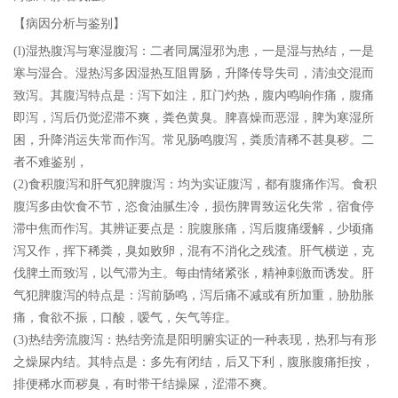
【病因分析与鉴别】
(l)湿热腹泻与寒湿腹泻：二者同属湿邪为患，一是湿与热结，一是
寒与湿合。湿热泻多因湿热互阻胃肠，升降传导失司，清浊交混而
致泻。其腹泻特点是：泻下如注，肛门灼热，腹内鸣响作痛，腹痛
即泻，泻后仍觉涩滞不爽，粪色黄臭。脾喜燥而恶湿，脾为寒湿所
困，升降消运失常而作泻。常见肠鸣腹泻，粪质清稀不甚臭秽。二
者不难鉴别，
(2)食积腹泻和肝气犯脾腹泻：均为实证腹泻，都有腹痛作泻。食积
腹泻多由饮食不节，恣食油腻生冷，损伤脾胃致运化失常，宿食停
滞中焦而作泻。其辨证要点是：脘腹胀痛，泻后腹痛缓解，少顷痛
泻又作，挥下稀粪，臭如败卵，混有不消化之残渣。肝气横逆，克
伐脾土而致泻，以气滞为主。每由情绪紧张，精神刺激而诱发。肝
气犯脾腹泻的特点是：泻前肠鸣，泻后痛不减或有所加重，胁肋胀
痛，食欲不振，口酸，嗳气，矢气等症。
(3)热结旁流腹泻：热结旁流是阳明腑实证的一种表现，热邪与有形
之燥屎内结。其特点是：多先有闭结，后又下利，腹胀腹痛拒按，
排便稀水而秽臭，有时带干结操屎，涩滞不爽。