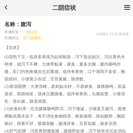
二阴症状
名称：腹泻
所属科室：
二阴症状
2/4/2021 11:25:38 AM
所属部位：
肛门直肠部
【症状】
(l)湿热下注：临床多表现为起病较急，泻下急迫如注，泻出黄色水
样便，或泻下不爽，大便带黏液，腥臭，量多次频，腹内肠鸣作
痛，肛门灼热疼痛但无后重感。或伴有寒热，口干渴而不多饮，胸
脘痞闷，小便黄少赤涩，舌苔黄腻，脉滑数。
(2)寒湿困脾：大便清稀，甚则如水样，不甚秽臭，腹痛肠鸣，喜温
喜按，脘痞纳呆，肢体沉重困倦。或伴有寒热，头痛肢楚，小便清
长，苔白腻，脉濡或缓。
(3)饮食积滞：症见腹痛肠鸣即泻，泻下痛减，少顷复又腹泻，粪便
稠黏或粪水杂下，有不消化食物残渣，秽臭难闻，味如败卵，胸脘
胀闷，痞塞不舒，嗳腐吞酸，腹满厌食，舌苔垢腻，脉多弦滑。
(4)肝气犯脾：泻前胃部微胀痛，腹痛即欲便，泻下挟有未完全消化