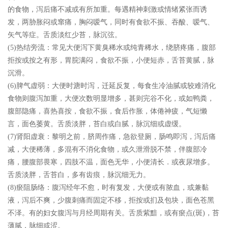
的食物，泻后痛不减或有所加重。每遇精神刺激或情绪紧张而诱
发，两胁胀闷或窜痛，胸闷嗳气，同时有食欲不振、吞酸、嗳气、
矢气等症。舌质淡红少苔，脉沉弦。
(5)热结旁流：常见大便泻下黄臭稀水或纯青稀水，绕脐疼痛，腹部
拒按或按之有形，胃脘满闷，食欲不振，小便短赤，舌苔黄腻，脉
沉滑。
(6)脾气虚弱：大便时溏时泻，迁延反复，每食生冷油腻或较难消化
食物则腹泻加重，大便次数明显增多，甚则完谷不化，或如鸭粪，
腹部隐痛，喜热喜按，食欲不振，食后作胀，体倦神疲，气短懒
言，面色萎黄。舌质淡胖，苔白或白腻，脉沉细或虚缓。
(7)肾阳虚衰：黎明之前，脐周作痛，急欲登厕，肠鸣即泻，泻后痛
减，大便稀薄，多混有不消化食物，或久泄滑脱不禁，伴腹部冷
痛，腰腹部畏寒，四肢不温，面色无华，小便清长．或夜尿增多。
舌质淡胖，舌苔白，多有齿痕，脉沉细无力。
(8)瘀阻肠络：腹泻经年不愈，时有复发，大便或有脓血，或兼黏
液，泻后不爽，少腹刺痛而固定不移，拒按或扪及包块，面色苍黑
不泽。有的妇女腹泻与月经周期有关。舌质紫黯，或有瘀点(斑)，苔
薄腻，脉细或涩。