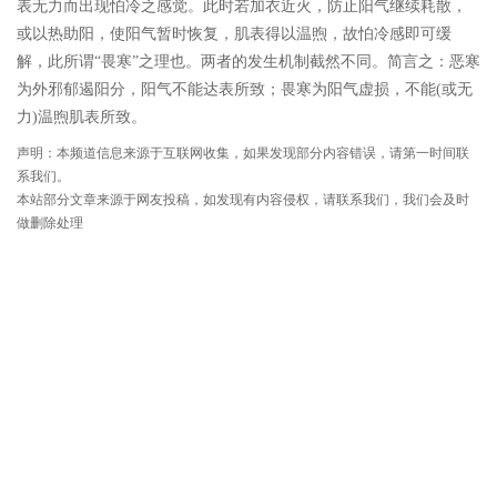
表无力而出现怕冷之感觉。此时若加衣近火，防止阳气继续耗散，
或以热助阳，使阳气暂时恢复，肌表得以温煦，故怕冷感即可缓
解，此所谓“畏寒”之理也。两者的发生机制截然不同。简言之：恶寒
为外邪郁遏阳分，阳气不能达表所致；畏寒为阳气虚损，不能(或无
力)温煦肌表所致。
声明：本频道信息来源于互联网收集，如果发现部分内容错误，请第一时间联
系我们。
本站部分文章来源于网友投稿，如发现有内容侵权，请联系我们，我们会及时
做删除处理