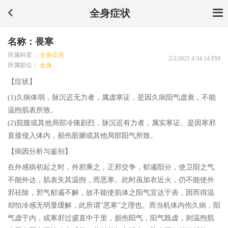
全身症状
名称：畏寒
所属科室：
全身症状
2/3/2021 4:34:14 PM
所属部位：
全身
【症状】
(1)久病体弱，脉沉迟无力者，属虚寒证．是因久病阳气虚衰，不能
温煦肌表所致。
(2)脘腹或其他局部冷痛剧烈，脉沉迟有力者，属实寒证。是因寒邪
直接侵入体内，损伤脏腑或其他局部阳气所致。
【病因分析与鉴别】
在外感病初起之时，外邪乘之，正邪交争，郁遏阳分，使卫阳之气
不能外达，肌表失其温煦，而恶寒。此时虽加衣近火，仍不能使外
邪祛除，邪气郁遏不解，故不能使肌体之阳气宜达于表，因而得温
却怕冷感无明显缓解，此所谓“恶寒”之理也。而当机体内伤久病，阳
气虚于内，或寒邪过盛直中于里，损伤阳气，阳气既虚，则温煦肌