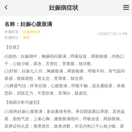
妊娠病症状
名称：妊娠心腹胀满
所属科室：
妊娠病症状
2/4/2021 5:01:11 PM
所属部位：
胸部
【症状】
(l)胎热：妊娠期中，胸膈痞闷胀满，呼吸短促，两胁胀痛，内热口
干，心烦少眠，尿赤，舌质红，苔黄腻，脉洪数。
(2)肝郁：妊振七八月，胸膈胀满，两胁胀痛，呼吸不利，有气阻闷
塞感，烦躁易怒，善太息，苔薄黄，脉弦滑。
(3)脾虚气结：怀孕后期，心腹胀满，呼吸不畅，或头重眩晕，体倦
思卧，四肢乏力，不思饮食，苔薄白，脉虚弦。
【病因分析与鉴别】
(1)胎热妊娠心腹胀满：多由素体有热。孕后阴血聚以养胎，其热益
甚，胎热气逆，上凑心胸，遂致胀满痞闷，呼吸迫促，两胁胀痛。
其辨证特点是：禀厚质壮，脉来洪数，并见内热口干心烦少眠，尿