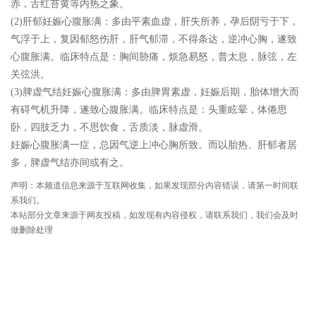
赤，舌红苔黄等内热之象。
(2)肝郁妊娠心腹胀满：多由平素血虚，肝失所养，孕后阴亏于下，
气浮于上，复因郁怒伤肝，肝气郁滞，不得条达，逆冲心胸，遂致
心腹胀满。临床特点是：胸间胁痛，烦急易怒，普太息，脉弦，左
关弦洪。
(3)脾虚气结妊娠心腹胀满：多由脾胃素虚，妊娠后期，胎体增大而
有碍气机升降，遂致心腹胀满。临床特点是：头重眩晕，体倦思
卧，四肢乏力，不思饮食，舌质淡，脉虚滑。
妊娠心腹胀满一症，总因气逆上冲心胸所致。而以胎热、肝郁者居
多，脾虚气结亦间或有之。
声明：本频道信息来源于互联网收集，如果发现部分内容错误，请第一时间联
系我们。
本站部分文章来源于网友投稿，如发现有内容侵权，请联系我们，我们会及时
做删除处理