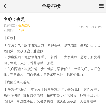
全身症状
名称：疲乏
所属科室：
全身症状
2/3/2021 5:20:47 PM
所属部位：
全身
【症状】
(1)暑热伤气：肢体倦怠乏力．精神委顿，少气懒言，身热汗出，心
烦口渴，食少便溏，脉虚数。
(2)脾虚湿困：倦怠懒言身重，口苦舌干，大便溏薄，恶寒，胸脘满
闷，食减，尿少，舌苔厚腻，脉濡。
(3)气血两虚：神疲肢倦，少气懒言，语音低怯，眩晕失眠，自汗心
悸，手足麻木，面白无华，唇舌爪甲色淡，脉沉细无力。
【病因分析与鉴别】
(1)暑热伤气疲乏：本证发于盛夏暑热之时，暑为阳邪，其性发泄，
易耗气伤津，故见肢体倦怠，精神委顿，少气懒言，身热汗出，心
烦口渴，脉虚数等症。又暑多挟湿，故见面垢苔浊，大便溏泄等