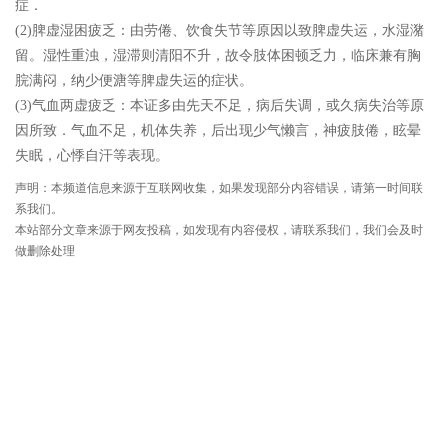
症．
(2)脾虚湿困疲乏：由劳倦、饮食失节等原因以致脾虚失运，水湿潴
留。湿性重浊，湿滞则清阳不升，故令肢体困顿乏力，临床兼有胸
脘满闷，纳少便溏等脾虚失运的症状。
(3)气血两虚疲乏：本证多由先天不足，病后失调，或久病失治等原
因所致．气血不足，机体失养，后出现少气懒言，神疲肢倦，眩晕
失眠，心悸自汗等表现。
声明：本频道信息来源于互联网收集，如果发现部分内容错误，请第一时间联
系我们。
本站部分文章来源于网友投稿，如发现有内容侵权，请联系我们，我们会及时
做删除处理