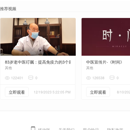
推荐视频
83岁老中医叮嘱：提高免疫力的3个最好方法，缺一不可！
中医宣传片-《时间》
其他
其他
122401
0
126538
0
立即观看
立即观看
12/19/2023 5:22:05 PM
8/10/20
移动版
关于我们
用户协议
隐私政策