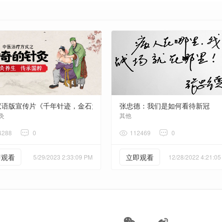
双语版宣传片《千年针迹，金石为开——人类非物质文化遗产“中医针灸”》
张忠德：我们是如何看待新冠
灸
其他
4288
0
112469
0
即观看
立即观看
5/29/2023 2:33:09 PM
12/28/2022 4:21:0