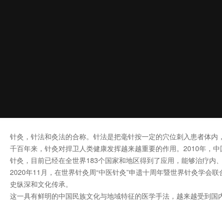
针灸，针法和灸法的合称。针法是把毫针按一定的穴位刺入患者体内
千百年来，针灸对捍卫人类健康发挥越来越重要的作用。2010年，
针灸，目前已经在全世界183个国家和地区得到了应用，能够治疗内
2020年11月，在世界针灸周“中医针灸”申遗十周年暨世界针灸学
史纵深和文化传承。
这一具有鲜明的中国民族文化与地域特征的医学手法，越来越受到国内