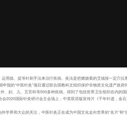
，运用捻、提等针刺手法来治疗疾病。灸法是把燃烧着的艾绒按一定穴位
中国申报的“中医针灸”项目通过联合国教科文组织保护非物质文化遗产政府
、外、妇、儿、五官科等500多种疾病。得到了包括世界卫生组织在内的
会联合会2020国际针灸研讨会主会场上，中英双语版宣传片《千年针迹，金
外学界和大众的关注，中医针灸正在成为中国文化走向世界的“名片”和“