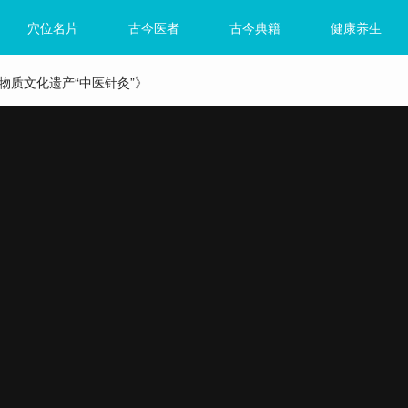
穴位名片
古今医者
古今典籍
健康养生
物质文化遗产“中医针灸”》