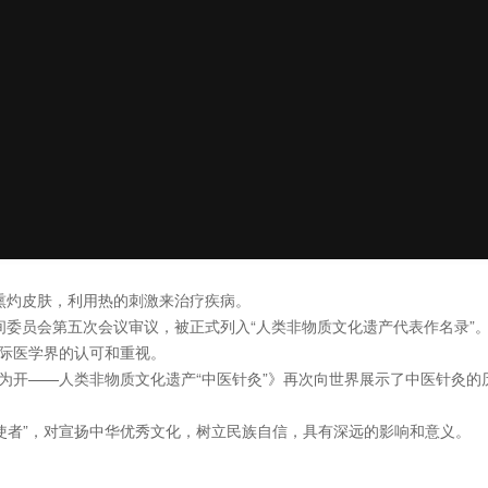
熏灼皮肤，利用热的刺激来治疗疾病。
间委员会第五次会议审议，被正式列入“人类非物质文化遗产代表作名录”
国际医学界的认可和重视。
石为开——人类非物质文化遗产“中医针灸”》再次向世界展示了中医针灸的
使者”，对宣扬中华优秀文化，树立民族自信，具有深远的影响和意义。