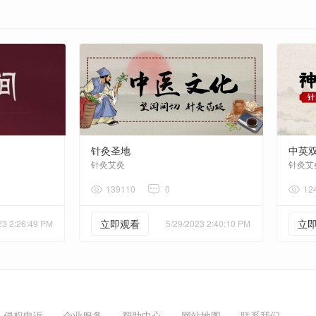
针灸圣地
中英
针灸艾灸
针灸艾
139110
0
12
立即观看
立
23 2:26:49 PM
5/29/2023 2:40:10 PM
侵权申诉
企业服务
帮助中心
网站地图
联系我们