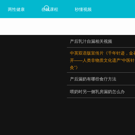
两性健康
在线课程
秒懂视频
产后乳汁自漏相关视频
中英双语版宣传片《千年针迹，金
开——人类非物质文化遗产“中医针
灸”》
产后漏奶有哪些食疗方法
喂奶时另一侧乳房漏奶怎么办