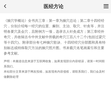
医经方论
《腧穴学概论》全书共三章：第一章为腧穴总论；第二章十四经经
穴，分别介绍每一经穴的位置、廨剖、主治、取穴、针灸等，并注
明各要穴及会穴，且附例方一项，选录古人针灸成方；第三章经外
奇穴，共收辑古今中外文献中所载的奇穴三百八十二个(包括过梁穴
等十四穴)。附录部分有七种腧穴歌诀、十四经经穴分部图和具有特
别标志或特殊取穴方法的腧穴照片图。书末载穴名笔画索引和主要
参考文献。
声明：本频道信息来源于互联网收集，如果发现部分内容错误，请第一时间联
系我们。
本站部分文章来源于网友投稿，如发现有内容侵权，请联系我们，我们会及时
做删除处理