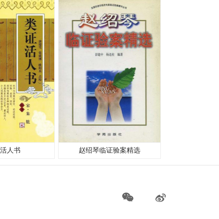
活人书
赵绍琴临证验案精选