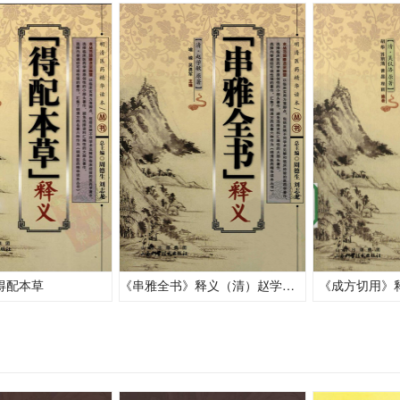
得配本草
《串雅全书》释义（清）赵学敏 原著
《成方切用》