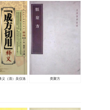
释义（清）吴仪洛
类聚方