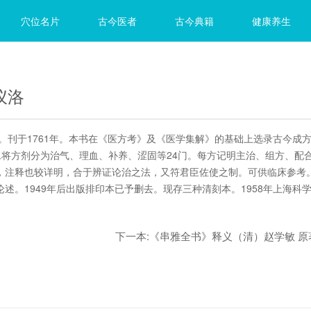
穴位名片
古今医者
古今典籍
健康养生
仪洛
。刊于1761年。本书在《医方考》及《医学集解》的基础上选录古今成
十二将方剂分为治气、理血、补养、涩固等24门。每方记明主治、组方、配
，注释也较详明，合于辨证论治之法，又符君臣佐使之制。可供临床参考
述。1949年后出版排印本已予删去。现存三种清刻本。1958年上海科
下一本:
《串雅全书》释义（清）赵学敏 原