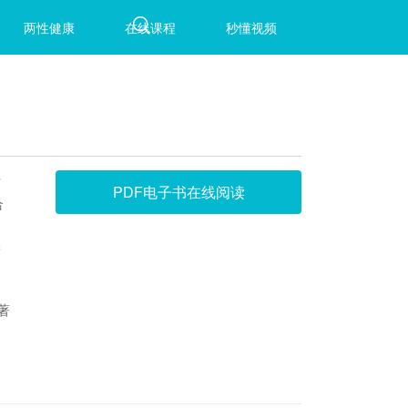
两性健康
在线课程
秒懂视频
方
PDF电子书在线阅读
合
。
学
著