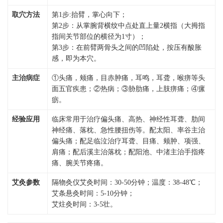
取穴方法
第1步:抬臂，掌心向下；
第2步：从掌腕背横纹中点处直上量2横指（大拇指
指间关节部位的横径为1寸）；
第3步：在前臂两骨头之间的凹陷处，按压有酸胀
感，即为本穴。
主治病症
①头痛，颊痛，目赤肿痛，耳鸣，耳聋，喉痹等头
面五官疾患；②热病；③胁肋痛，上肢痹痛；④瘰
疬。
经验应用
临床常用于治疗偏头痛、高热、神经性耳聋、肋间
神经痛、落枕、急性腰扭伤等。配太阳、率谷主治
偏头痛；配足临泣治疗耳聋、目痛、颊肿、项强、
肩痛；配后溪主治落枕；配阳池、中渚主治手指疼
痛、腕关节疼痛。
艾灸参数
隔物灸仪艾灸时间：30-50分钟；温度：38-48℃；
艾条悬灸时间：5-10分钟；
艾炷灸时间：3-5壮。