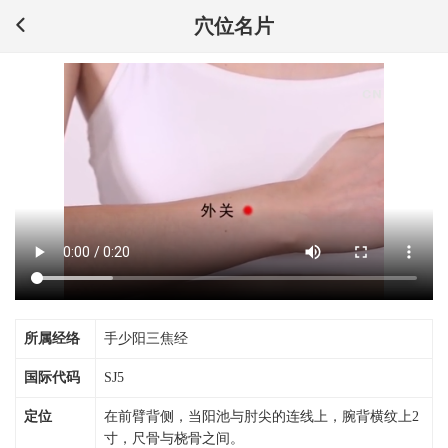
穴位名片
所属经络
手少阳三焦经
国际代码
SJ5
定位
在前臂背侧，当阳池与肘尖的连线上，腕背横纹上2
寸，尺骨与桡骨之间。