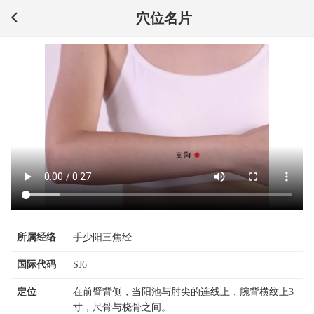
穴位名片
所属经络
手少阳三焦经
国际代码
SJ6
定位
在前臂背侧，当阳池与肘尖的连线上，腕背横纹上3
寸，尺骨与桡骨之间。