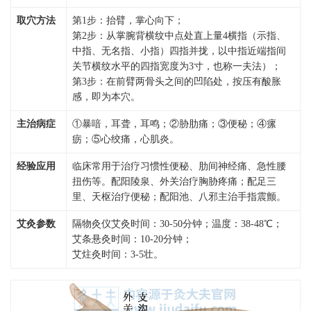
取穴方法
第1步：抬臂，掌心向下；
第2步：从掌腕背横纹中点处直上量4横指（示指、
中指、无名指、小指）四指并拢，以中指近端指间
关节横纹水平的四指宽度为3寸，也称一夫法）；
第3步：在前臂两骨头之间的凹陷处，按压有酸胀
感，即为本穴。
主治病症
①暴喑，耳聋，耳鸣；②胁肋痛；③便秘；④瘰
疬；⑤心绞痛，心肌炎。
经验应用
临床常用于治疗习惯性便秘、肋间神经痛、急性腰
扭伤等。配阳陵泉、外关治疗胸胁疼痛；配足三
里、天枢治疗便秘；配阳池、八邪主治手指震颤。
艾灸参数
隔物灸仪艾灸时间：30-50分钟；温度：38-48℃；
艾条悬灸时间：10-20分钟；
艾炷灸时间：3-5壮。