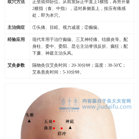
取穴方法
正坐或仰卧位。从前发际正中直上1横指，再旁开量
2横指（食、中指），适对鼻侧直上，按压有痛感
处，即为本穴。
主治病症
①头痛、目眩、视力减退；②癫痫。
经验应用
现代常用于治疗癫痫、三叉神经痛、结膜炎等。配
身柱、委中、委阳、昆仑主治脊强反折、癫狂；配
下廉、神庭主治头风。
艾灸参数
隔物灸仪艾灸时间：20-30分钟；温度：38-50℃；
艾条悬灸时间：5-10分钟。