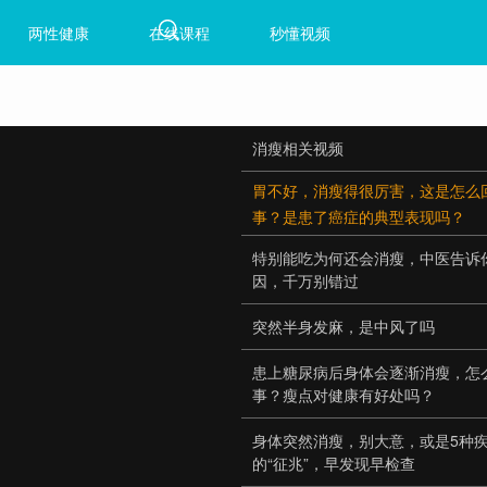
两性健康
在线课程
秒懂视频
消瘦相关视频
胃不好，消瘦得很厉害，这是怎么
事？是患了癌症的典型表现吗？
特别能吃为何还会消瘦，中医告诉
因，千万别错过
突然半身发麻，是中风了吗
患上糖尿病后身体会逐渐消瘦，怎
事？瘦点对健康有好处吗？
身体突然消瘦，别大意，或是5种
的“征兆”，早发现早检查