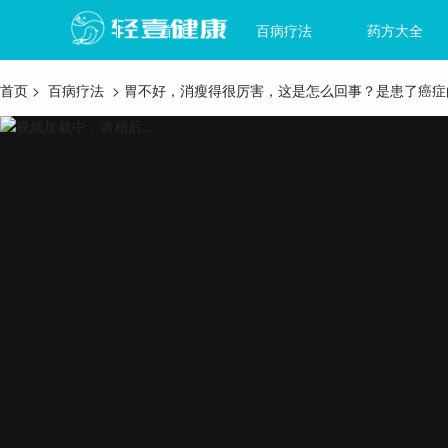
首页
百病疗法
药方大全
首页
>
百病疗法
> 胃不好，消瘦得很厉害，这是怎么回事？是患了癌症
视频加载中，请稍后...