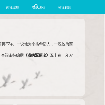
两性健康
在线课程
秒懂视频
及籍贯不详。一说他为京兆华阴人，一说他为西
)，奉诏主持编撰
《诸病源候论》
五十卷，分67