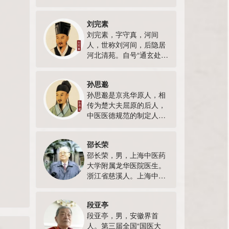
冠改行从随岳父费绳甫学
作。晚年任教于北京市中
医，壮年悬壶沪上。1908
医学校、北京第二医学院
刘完素
年夏秋间，上海时疫流
中医系。
刘完素，字守真，河间
行，以霍乱最甚，他受聘
人，世称刘河间，后隐居
于上海中国红十字会附设
河北清苑。自号“通玄处
时疫医院，任顾问；又曾
士”，又号真宗子。大约生
任神州医药总会常务委员
活在北宋末年至金朝建立
等职。建国后，受聘为上
孙思邈
初期，是金元时期的著名
海市中医文献…
孙思邈是京兆华原人，相
医家，与张子和、朱震
传为楚大夫屈原的后人，
亨、李杲合称为金元四大
中医医德规范的制定人，
家，是河间学派的创始
唐代医药学家、道士，在
人。他从25岁开始研究
道教中被奉为“真人”，在
《内经素问》，直到60岁
邵长荣
中医学界被尊为“药王”。
从未中断，学识渊…
邵长荣，男，上海中医药
他生于西魏大统七年，卒
大学附属龙华医院医生。
于唐代永淳元年，享年
浙江省慈溪人。上海中医
141岁，是中国历史上著
药大学教授，上海中医药
名的寿星。为了解中草药
大学附属龙华医院主任医
的特性，峨眉山、钟南
段亚亭
师。1995年评为上海市名
山、下江洲…
段亚亭，男，安徽界首
中医，全国第二批老中医
人。第三届全国“国医大
药专家学术经验继承班导