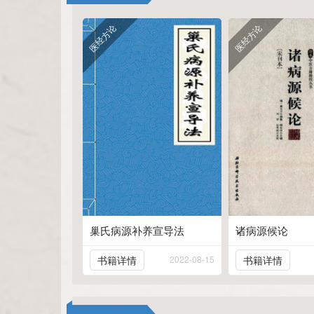
医经方论
医经方论
巢氏病源补养宣导法
诸病源候论
书籍详情
2022-08-15
书籍详情