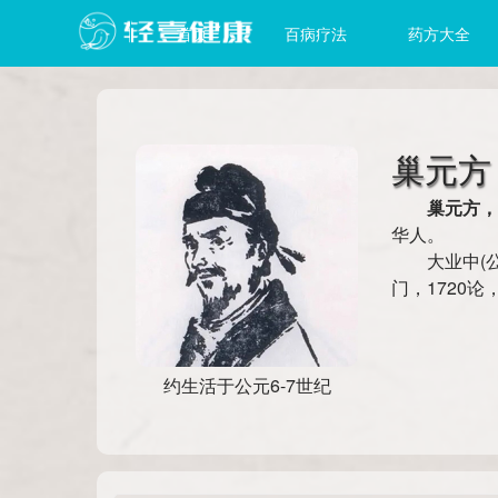
首页
百病疗法
药方大全
巢元方
巢元方，
华人。
大业中(
门，1720
约生活于公元6-7世纪