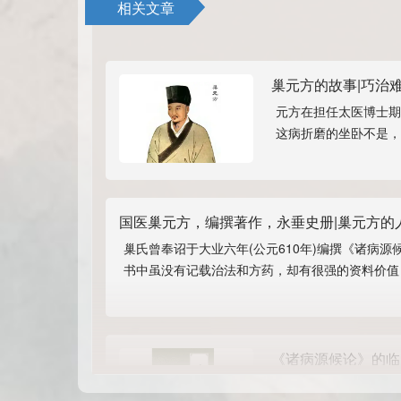
相关文章
巢元方的故事|巧治
元方在担任太医博士期
这病折磨的坐卧不是，
常进行大运河的开凿工
国医巢元方，编撰著作，永垂史册|巢元方的
巢氏曾奉诏于大业六年(公元610年)编撰《诸病
书中虽没有记载治法和方药，却有很强的资料价值
疥疤的病源，它藏在湿疥的脓疤中，可用针头挑得
《诸病源候论》的临
巢氏曾奉诏于大业六年(