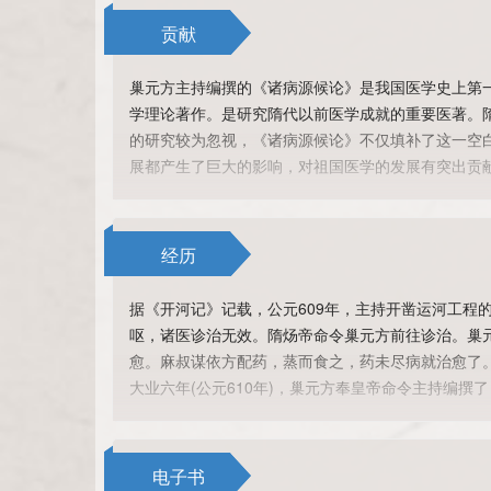
贡献
巢元方主持编撰的《诸病源候论》是我国医学史上第
学理论著作。是研究隋代以前医学成就的重要医著。
的研究较为忽视，《诸病源候论》不仅填补了这一空
展都产生了巨大的影响，对祖国医学的发展有突出贡
撰《养生方导引法》，论述一千七百二十七钟病候，大都
拱手，两臂不息九通，治臂足痛、劳倦、风痹不随”
经历
据《开河记》记载，公元609年，主持开凿运河工程
呕，诸医诊治无效。隋炀帝命令巢元方前往诊治。巢
愈。麻叔谋依方配药，蒸而食之，药未尽病就治愈了
大业六年(公元610年)，巢元方奉皇帝命令主持编撰
儿、五官等各科疾病的病因病理和证候。对疾病的治
术为主的一些治疗方法和步骤。
电子书