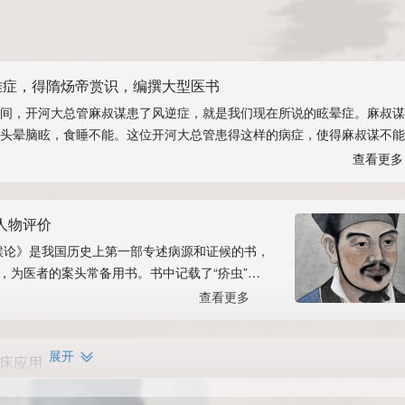
难症，得隋炀帝赏识，编撰大型医书
间，开河大总管麻叔谋患了风逆症，就是我们现在所说的眩晕症。麻叔谋
头晕脑眩，食睡不能。这位开河大总管患得这样的病症，使得麻叔谋不能
作。 隋炀帝为保证大运河的及时开凿成功，以方便自己的外出巡游…
查看更多
人物评价
源候论》是我国历史上第一部专述病源和证候的书，
，为医者的案头常备用书。书中记载了“疥虫”是
，形似水中的蜗牛，其观察十分细腻…
查看更多
展开
床应用
公元610年)编撰《诸病源候论》五十卷，分六十七门，载列证候1739论