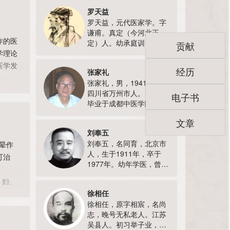
罗天益
罗天益，元代医家学。字
谦甫。真定（今河北正
作的医
定）人。幼承庭训，攻读
贡献
学理论
诗书。及长，逢乱世，弃
儒习医。时名医李杲年
医学发
经历
张家礼
迈，欲传术于后世。天益
张家礼，男，1941年生，
愿从之学十余年，尽得其
“左右
四川省万州市人。1965年
妙。后为太医。遵师意，
电子书
毕业于成都中医学院医学
分经论证而以方类之，历
系，留校任教。
三年易其稿而成《内经类
文章
1976~1977年参加全国中
编》，今佚。至元三年
刘奉五
医研究班学习，受著名中
（1266年），以所…
刘奉五，名同育，北京市
晕作
医学家岳美中、王文鼎、
人，生于1911年，卒于
方药中的教诲，继又在全
可治
1977年。幼年学医，曾拜
国知名《金匮》学家彭履
。
名医韩一斋为师，24岁在
样、李克光、王廷富的指
、妇、
北京悬壶应诊。曾受孔伯
导下，从事《金匮》的教
徐相任
外科手
华之邀，任教于北平国医
学、科研和临床工作…
徐相任，原字相宸，名尚
学院。建国后，在北京中
志，晚号无私老人。江苏
医进修学校任教，1955年
吴县人。初习举子业，弱
调任北京中医医院妇科工