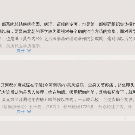
一部系统总结疾病病因、病理、证候的专著，也是第一部朝廷组织集体撰
隋以前，两晋南北朝的医学较为重视对每个病的治疗方药的搜集，而对医
白，也是继《黄帝内经》之后医学基础理论著作的新成就。这对隋以后的
献，为历代医学所推崇。
展开
附“补养宣导”法，“以代药品”。如“风痹手足不随候”，其“补养宣导”法：
。对发展医疗体操有积极贡献。
的开河都护麻叔谋在宁陵(今河南境内)患风逆病，全身关节疼痛，起坐即头
元方诊后认为是风入腠理，病在胸臆。须用肥嫩的羊，蒸熟掺药食下，就
。巢元方又叮嘱他用杏酪五味并佐以羊肉，一天吃几枚，可使疾病不复发
了《诸病源候论》五十卷，共67门，载列证候1739条，分别论述了内、外
展开
疗，一般并不论述，但也有部分疾病讨论了诊断、预后，以及导引按摩、