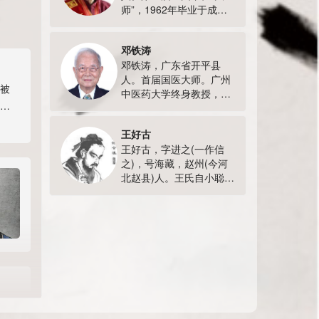
师”，1962年毕业于成都
师。邵老发表论文数篇，
中医学院 ，生前曾任重庆
《冬病夏治穴位疗法对慢
市中医院院长。曾任重庆
性阻塞性肺疾病患者肺通
邓铁涛
市中医院院长、重庆市针
气功能的影…
邓铁涛，广东省开平县
灸推拿研究所所长、重庆
人。首届国医大师。广州
市政协委员、 四川省中医
被
中医药大学终身教授，博
学会常务理事、重庆市中
正
士生导师，中华全国中医
医学会副会长、市针灸学
学会常务理事，博士生导
会会长、市中医药基金会
王好古
师，广东省名老中医，内
副会长、 …
王好古，字进之(一作信
科专家。2009年7月1日，
之)，号海藏，赵州(今河
93岁的邓铁涛教授被人力
北赵县)人。王氏自小聪明
资源和社会保障部、卫生
好学，成年后博通经史，
部、国家中医药管理局等
究心医道。他少时曾经与
国家三部委联合评定为“国
李杲一同受业于张元素(年
医大师”并…
辈较李氏为晚)，后来又从
师兄李杲学医。王好古以
儒者而习医，特别喜好经
方。其造诣很深，后来又
尽得张、李二家之传，成
为易水学…
，