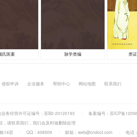
顾氏医案
脉学类编
类证
侵权申诉
企业服务
帮助中心
网站地图
联系我们
业务经营许可证编号：苏B2-20120193
备案编号：
苏ICP备12056
权，请联系我们，我们会及时做删除处理
栋14层
QQ：408509
邮箱：web@cndoct.com
电话：+