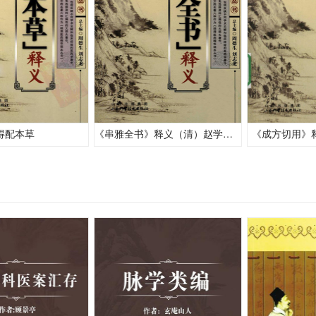
得配本草
《串雅全书》释义（清）赵学敏 原著
《成方切用》