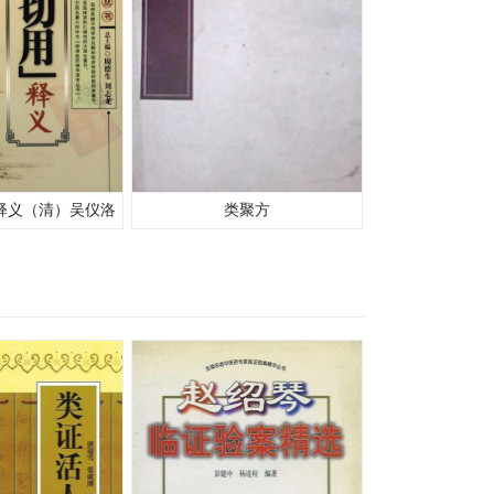
释义（清）吴仪洛
类聚方