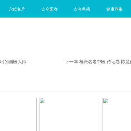
穴位名片
古今医者
古今典籍
健康养生
敬
走出的国医大师
下一本:
桂派名老中医 传记卷 陈慧