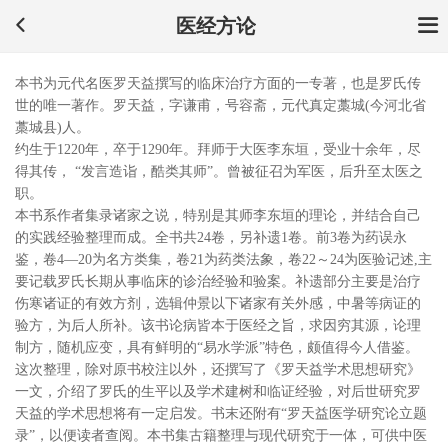
医经方论
本书为元代名医罗天益撰写的临床治疗方面的一专著，也是罗氏传
世的唯一著作。罗天益，字谦甫，号容斋，元代真定藁城(今河北省
藁城县)人。
约生于1220年，卒于1290年。拜师于大医李东垣，受业十余年，尽
得其传， “发言造诣，酷类其师”。曾被征召为军医，后升至太医之
职。
本书系作者集录诸家之说，特别是其师李东垣的理论，并结合自己
的实践经验整理而成。全书共24卷，另补遗1卷。前3卷为药误永
鉴，卷4—20为名方类集，卷21为药类法象，卷22～24为医验记述,主
要记载罗氏长期从事临床的诊治经验和验案。补遗部分主要是治疗
伤寒诸证的有效方剂，选辑仲景以下诸家有关外感，中暑等病证的
验方，为后人所补。该书论病皆本于医经之旨，求因穷其源，论理
制方，随机应变，具有鲜明的“易水学派”特色，颇值得今人借鉴。
这次整理，除对原书校注以外，还撰写了《罗天益学术思想研究》
一文，介绍了罗氏的生平以及学术建树和临证经验，对后世研究罗
天益的学术思想将有一定启发。书末还附有“罗天益医学研究论立题
录”，以便读者查阅。本书集古籍整理与现代研究于一体，可供中医