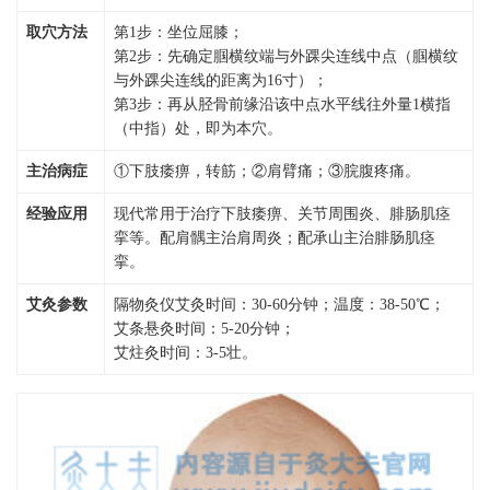
取穴方法
第1步：坐位屈膝；
第2步：先确定腘横纹端与外踝尖连线中点（腘横纹
与外踝尖连线的距离为16寸）；
第3步：再从胫骨前缘沿该中点水平线往外量1横指
（中指）处，即为本穴。
主治病症
①下肢痿痹，转筋；②肩臂痛；③脘腹疼痛。
经验应用
现代常用于治疗下肢痿痹、关节周围炎、腓肠肌痉
挛等。配肩髃主治肩周炎；配承山主治腓肠肌痉
挛。
艾灸参数
隔物灸仪艾灸时间：30-60分钟；温度：38-50℃；
艾条悬灸时间：5-20分钟；
艾炷灸时间：3-5壮。