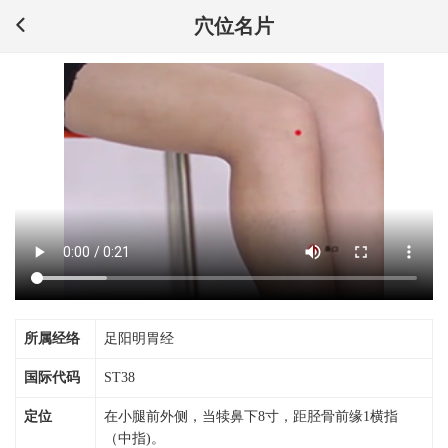
穴位名片
所属经络
足阳明胃经
国际代码
ST38
定位
在小腿前外侧，当犊鼻下8寸，距胫骨前缘1横指
（中指)。