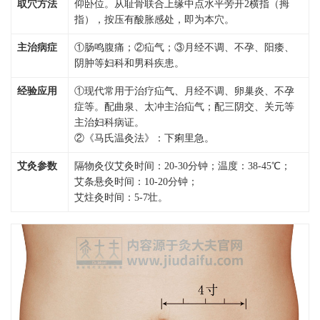
取穴方法
仰卧位。从耻骨联合上缘中点水平旁开2横指（拇
指），按压有酸胀感处，即为本穴。
主治病症
①肠鸣腹痛；②疝气；③月经不调、不孕、阳痿、
阴肿等妇科和男科疾患。
经验应用
①现代常用于治疗疝气、月经不调、卵巢炎、不孕
症等。配曲泉、太冲主治疝气；配三阴交、关元等
主治妇科病证。
②《马氏温灸法》：下痢里急。
艾灸参数
隔物灸仪艾灸时间：20-30分钟；温度：38-45℃；
艾条悬灸时间：10-20分钟；
艾炷灸时间：5-7壮。