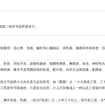
指第二指关节处即是本穴。
下肢痿痹；③心悸、失眠、癫狂等心脑病证；④乳痈、肠痈等外科疾患；
炎、肝炎、消化不良、急慢性肠炎、细菌性痢疾、阑尾炎、休克、神经性
骨神经痛、膝关节及周围软组织疾患。配中脘、内关主治胃脘痛；配脾俞
灸之可妨碍小儿生长及引起目疾等。如《图翼》云：“小儿禁灸三里，三
足三里是常可取效的。只是应当注意，小儿不宜像成人一样以足三里做为
，胸中淤血，乳痈。《外治?名堂》云：人年三十以上，若不灸三里，令