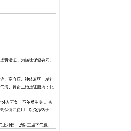
⑤虚劳诸证，为强壮保健要穴。
头痛、高血压、神经衰弱、精神
、气海、肾俞主治虚证腹泻；配
十外方可灸，不尔反生疾”。实
常规保健穴使用，以免撤热于
气上冲目，所以三里下气也。