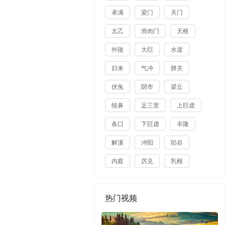
承满
梁门
关门
太乙
滑肉门
天枢
外陵
大巨
水道
归来
气冲
髀关
伏兔
阴市
梁丘
犊鼻
足三里
上巨虚
条口
下巨虚
丰隆
解溪
冲阳
陷谷
内庭
厉兑
乳根
热门视频