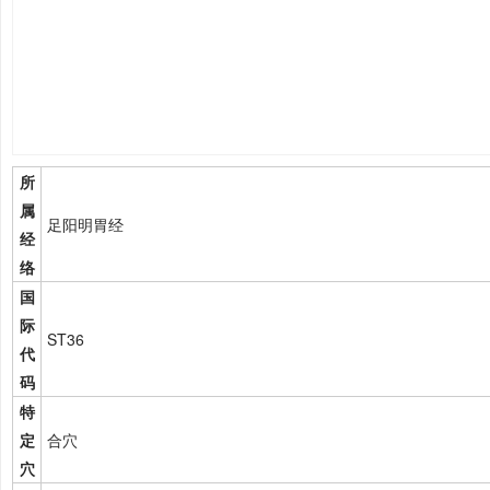
所
属
足阳明胃经
经
络
国
际
ST36
代
码
特
定
合穴
穴