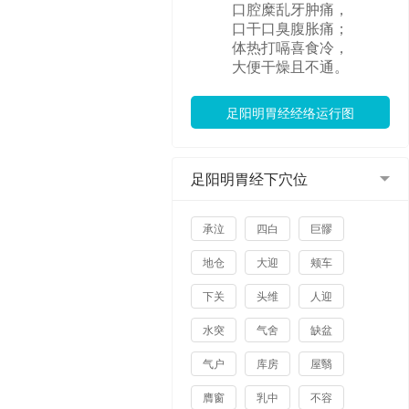
口腔糜乱牙肿痛，
口干口臭腹胀痛；
体热打嗝喜食冷，
大便干燥且不通。
足阳明胃经下穴位
承泣
四白
巨髎
地仓
大迎
颊车
下关
头维
人迎
水突
气舍
缺盆
气户
库房
屋翳
膺窗
乳中
不容