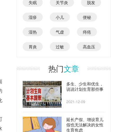
失眠
关节炎
脱发
湿疹
小儿
便秘
湿热
气虚
痔疮
胃炎
过敏
高血压
热门
文章
面
多生、少生和优生，
说说计划生育那些事
的
化
2021-12-09
延长产假、增设育儿
可
假也无法解决的女性
水
生育焦虑