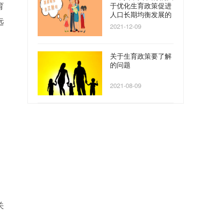
于优化生育政策促进
育
人口长期均衡发展的
远
决定》
2021-12-09
关于生育政策要了解
的问题
2021-08-09
关