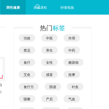
两性健康
在线课程
秒懂视频
热门
标签
功效
中医
作用
禁忌
养生
中药
食疗
女性
糖尿病
艾灸
感冒
按摩
由
食疗方
阴虚
针灸
不
咳嗽
产后
气血