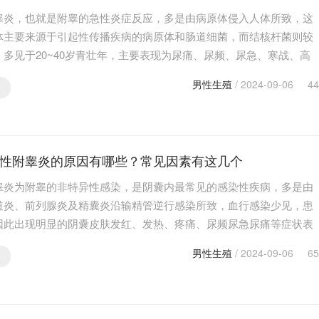
睾炎，也就是附睾的急性炎症反应，多是由病原体侵入人体所致，这
体主要来源于引起性传播疾病的病原体和肠道细菌，而结核杆菌则较
，多见于20~40岁青壮年，主要表现为尿痛、尿频、尿急、寒战、高
那么对于此病该如何进行改善呢？下面就带大家来了解…
男性生殖
/ 2024-09-06
44
炎
性附睾炎的原因有哪些？常见因素有这几个
睾炎为附睾的非特异性感染，是阴囊内最常见的感染性疾病，多是由
道炎、前列腺炎及精囊炎沿输精管逆行感染所致，血行感染少见，患
因此出现明显的阴囊皮肤发红、发热、疼痛、尿频尿急尿痛等症状表
么具体是什么导致此病发生的呢？下面就带大家来了解…
男性生殖
/ 2024-09-06
65
炎