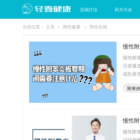
首页
百病疗法
药方大全
当前位置：
主页
>
两性健康
>
男性生殖
慢性附
慢性附
活质量
或坠胀
附睾的
附睾
慢性附
慢性附
治疗所