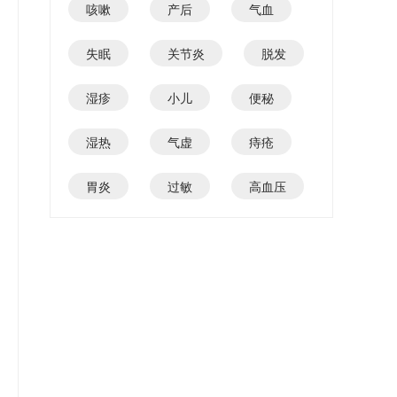
咳嗽
产后
气血
失眠
关节炎
脱发
湿疹
小儿
便秘
湿热
气虚
痔疮
胃炎
过敏
高血压