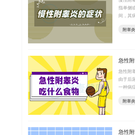
指单侧
间，其
此病都
附睾
急性附
急性附
由于后
一种病
胀、阴
附睾
急性附