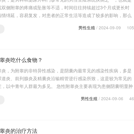
或双侧附睾的疼痛或坠胀等不适，时间往往持续超过3个月或更长时
病情绵延，容易复发，对患者的正常生活等造成了较多的影响，那么
有什么表现呢？下面就带大家来了解一下慢性附睾炎的…
男性生殖
/ 2024-09-09
105
炎
睾炎吃什么食物？
睾炎，为附睾的非特异性感染，是阴囊内最常见的感染性疾病，多是
尿道炎、前列腺炎及精囊炎沿输精管逆行感染所致，这是较为常见的
症，以中青年人群最为多见。 急性附睾炎主要表现为患侧阴囊明显肿
囊皮肤发红发热、疼痛、尿频尿急尿痛等，此病对于…
男性生殖
/ 2024-09-06
46
炎
睾炎的治疗方法