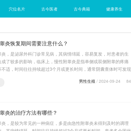
穴位名片
古今医者
古今典籍
健康养生
睾炎恢复期间需要注意什么？
睾炎，是泌尿外科门诊常见病，其病情绵延，容易复发，对患者的生
造成了较多的影响，临床上，慢性附睾炎是指单侧或双侧附睾的疼痛
等不适，时间往往持续超过3个月或更长时间，通常阴囊查体时可发现
触痛或有明显硬结，此病若是未得到及时规范的治疗…
男性生殖
/ 2024-09-24
84
炎
睾炎的治疗方法有哪些？
睾炎，是较为常见的一种病症，多是由急性附睾炎未得到及时的调理
致，其病情绵延，时间往往持续超过3个月或更长时间，患者多会因此