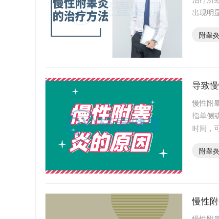
出现明
进行改
附睾
导致慢
慢性附
指单侧
时间，
致此病
附睾
慢性附
慢性附