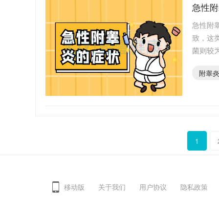
急性附
急性附
致，这
菌则较
男性人
附睾
1
移动版
关于我们
用户协议
隐私政策