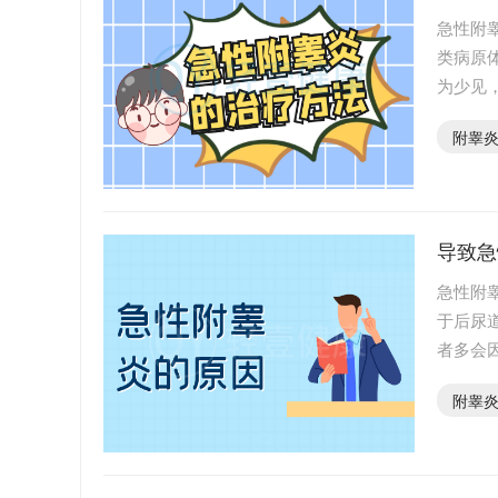
急性附
类病原
为少见
热等，
附睾
导致急
急性附
于后尿
者多会
现，那
附睾