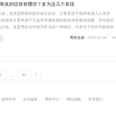
睾炎的症状有哪些？多为这几个表现
睾炎，也就是附睾的急性炎症反应，主要是由于病原体侵入人体所
类病原体主要来源于引起性传播疾病的病原体和肠道细菌，而结核杆
为少见。这是男性当中较为常见的一种病症，可发生于任何年龄段的
群，在进入青春期后发病率明显上升，那么此病有什么表…
男性生殖
/ 2024-09-06
43
炎
2
...
40
侵权申诉
企业服务
帮助中心
网站地图
联系我们