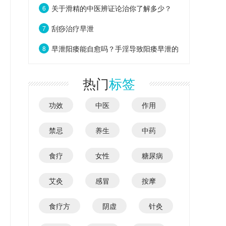
关于滑精的中医辨证论治你了解多少？
6
刮痧治疗早泄
7
早泄阳痿能自愈吗？手淫导致阳痿早泄的
8
后果有多严重
热门
标签
功效
中医
作用
禁忌
养生
中药
食疗
女性
糖尿病
艾灸
感冒
按摩
食疗方
阴虚
针灸