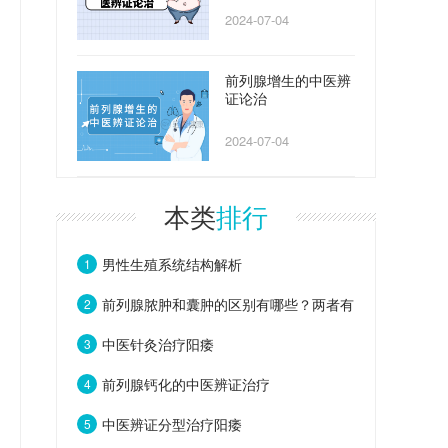
2024-07-04
前列腺增生的中医辨
证论治
2024-07-04
本类
排行
男性生殖系统结构解析
1
前列腺脓肿和囊肿的区别有哪些？两者有
2
这些不同之处
中医针灸治疗阳痿
3
前列腺钙化的中医辨证治疗
4
中医辨证分型治疗阳痿
5