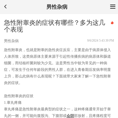
男性杂病
急性附睾炎的症状有哪些？多为这几
个表现
9/6/2024 5:43:39 PM
男性杂病
急性附睾炎，也就是附睾的急性炎症反应，主要是由于病原体侵入
人体所致，这类病原体主要来源于引起性传播疾病的病原体和肠道
细菌，而结核杆菌则较为少见。这是男性当中较为常见的一种病
症，可发生于任何年龄段的男性人群，在进入青春期后发病率明显
上升，那么此病有什么表现呢？下面就带大家来了解一下急性附睾
炎的症状。
急性附睾炎的症状
1.睾丸疼痛
睾丸疼痛是急性附睾炎最典型的症状之一，这种疼痛通常开始于睾
丸的一侧，并可能向腹股沟、下腹部或
会阴
部放射，且疼痛程度可