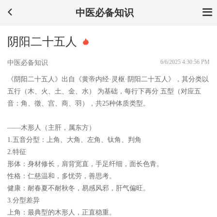
中医必备知识
阴阳二十五人
6/6/2025 4:30:56 PM
中医必备知识
《阴阳二十五人》出自《黄帝内经·灵枢·阴阳二十五人》，其分类以
五行（木、火、土、金、水） 为基础，每行下再分 五型（对应五
音：角、徵、宫、商、羽），共25种体质类型。
——木形人（主肝，属东方）
1.五音分型：
上角、大角、左角、钛角、判角
2.特征
形体：身材修长，肩背宽直，手足纤细，面长色青。
性格：仁慈温和，多忧劳，善思考。
健康：耐春夏不耐秋冬，易感风邪，肝气偏旺。
3.分型差异
上角：最典型的木形人，正直稳重。