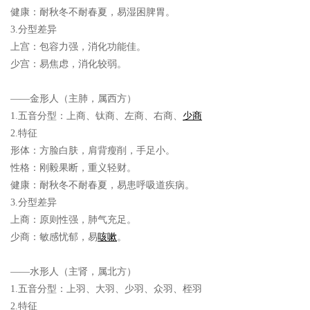
健康：耐秋冬不耐春夏，易湿困脾胃。
3.分型差异
上宫：包容力强，消化功能佳。
少宫：易焦虑，消化较弱。
——金形人（主肺，属西方）
1.五音分型：
上商、钛商、左商、右商、
少商
2.特征
形体：方脸白肤，肩背瘦削，手足小。
性格：刚毅果断，重义轻财。
健康：耐秋冬不耐春夏，易患呼吸道疾病。
3.分型差异
上商：原则性强，肺气充足。
少商：敏感忧郁，易
咳嗽
。
——水形人（主肾，属北方）
1.五音分型：
上羽、大羽、少羽、众羽、桎羽
2.特征