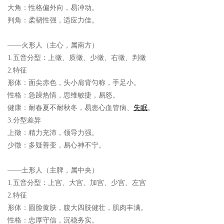
大角：性格偏外向，易冲动。
判角：柔韧性强，适应力佳。
——火形人（主心，属南方）
1.五音分型：
上徵、质徵、少徵、右徵、判徵
2.特征
形体：面尖赤色，头小肩背匀称，手足小。
性格：急躁热情，思维敏捷，易怒。
健康：耐春夏不耐秋冬，易患心血管病、
失眠
。
3.分型差异
上徵：精力充沛，领导力强。
少徵：多疑善变，易心神不宁。
——土形人（主脾，属中央）
1.五音分型：
上宫、大宫、加宫、少宫、左宫
2.特征
形体：圆脸黄肤，腹大四肢健壮，肌肉丰满。
性格：忠厚守信，沉稳务实。