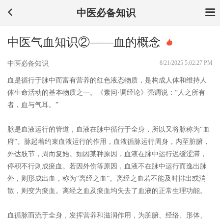
中医必备知识
中医气血知识②——血的概念
8/21/2025 5:02:27 PM
中医必备知识
血是循行于脉中而富有营养的红色液态物质，是构成人体和维持人
体生命活动的基本物质之一。《素问·调经论》强调说：“人之所有
者，血与气耳。”
脉是血液运行的管道，血液在脉中循行于全身，所以又将脉称为“血
府”。脉起着约束血液运行的作用，血液循脉运行周身，内至脏腑，
外达肢节，周而复始。如因某种原因，血液在脉中运行迟缓涩滞，
停积不行则成瘀血。若因外伤等原因，血液不在脉中运行而逸出脉
外，则形成出血，称为“离经之血”。离经之血若不能及时排出或消
散，则变为瘀血。离经之血及瘀血均失去了血液的正常生理功能。
血循脉而流于全身，发挥营养和滋润作用，为脏腑、经络、形体、