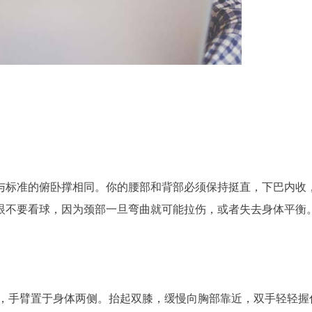
与标准的俯卧撑相同。你的腰部和背部必须保持挺直，下巴内收
眼不要看球，因为颈部一旦弯曲就可能拉伤，或者失去身体平衡
上，手臂置于身体两侧。抬起双膝，缓慢向胸部靠近，双手轻轻握