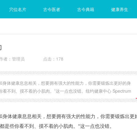
穴位名片
古今医者
古今典籍
健康养生
力
作者：管理员
点击：178
和身体健康息息相关，想要拥有强大的性能力，你需要锻炼出更好的身
不到、摸不着的小肌肉。”这一点也没错。纽约健康中心 Spectrum
和身体健康息息相关，想要拥有强大的性能力，你需要锻炼出更
都是些你看不到、摸不着的小肌肉。”这一点也没错。