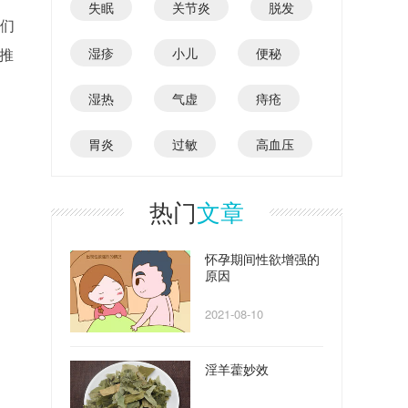
失眠
关节炎
脱发
它们
湿疹
小儿
便秘
推
湿热
气虚
痔疮
胃炎
过敏
高血压
热门
文章
怀孕期间性欲增强的
原因
2021-08-10
淫羊藿妙效