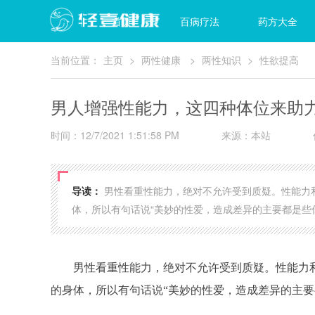
首页
百病疗法
药方大全
当前位置：
主页
>
两性健康
>
两性知识
>
性欲提高
男人增强性能力，这四种体位来助
时间：12/7/2021 1:51:58 PM
来源：本站
导读：
男性看重性能力，绝对不允许受到质疑。性能力
体，所以有句话说“美妙的性爱，造成差异的主要都是些你看
Wellness的老板杰夫贝尔表示，“要练…
男性看重性能力，绝对不允许受到质疑。性能力
的身体，所以有句话说“美妙的性爱，造成差异的主要