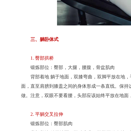
三、躺卧体式
1. 臀部拱桥
锻炼部位：臀部，大腿，腰腹，骨盆肌肉
背部着地 躺于地面，双膝弯曲，双脚平放在地
面，直至肩膀到膝盖之间的身体形成一条直线。保持这
做。注意，双眼不要看腰，头部应该始终平放在地面
2. 平躺交叉拉伸
锻炼部位：臀部肌肉