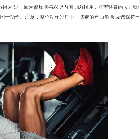
做得太 过，因为臀屈肌与双腿内侧肌肉相连，只需轻微的拉力就
同一动作。注意，整个动作过程中，膝盖的弯曲角 度应该保持