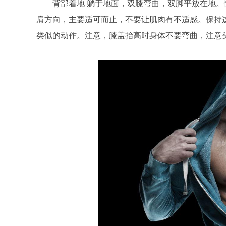
背部着地 躺于地面，双膝弯曲，双脚平放在地
肩方向，主要适可而止，不要让肌肉有不适感。保持这
类似的动作。注意，膝盖抬高时身体不要弯曲，注意