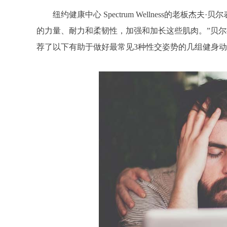
纽约健康中心 Spectrum Wellness的老
的力量、耐力和柔韧性，加强和加长这些肌肉。”贝尔
荐了以下有助于做好最常见3种性交姿势的几组健身