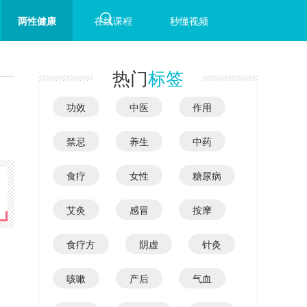
两性健康
在线课程
秒懂视频
热门
标签
功效
中医
作用
禁忌
养生
中药
食疗
女性
糖尿病
艾灸
感冒
按摩
食疗方
阴虚
针灸
咳嗽
产后
气血