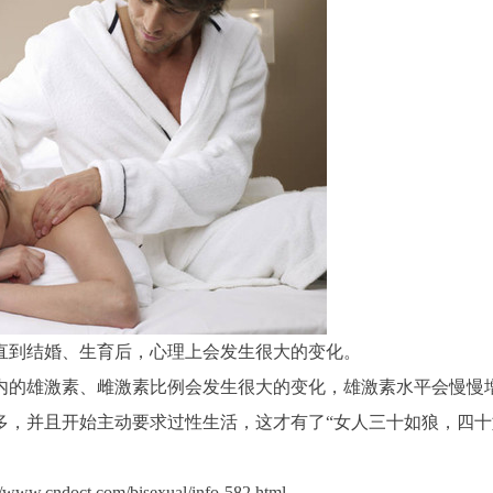
直到结婚、生育后，心理上会发生很大的变化。
内的雄激素、雌激素比例会发生很大的变化，雄激素水平会慢慢
多，并且开始主动要求过性生活，这才有了“女人三十如狼，四十
//www.cndoct.com/bisexual/info-582.html