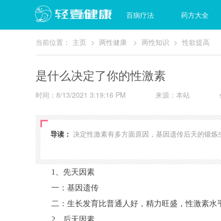
首页
百病疗法
药方大全
当前位置：
主页
>
两性健康
>
两性知识
>
性欲提高
是什么决定了你的性激素
时间：8/13/2021 3:19:16 PM
来源：本站
导读：
决定性激素有多方面原因，基因遗传后天的锻炼
1、先天因素
一：基因遗传
二：生长发育比普通人好，精力旺盛，性激素水
2、后天因素