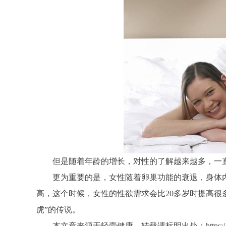
但是随着年龄的增长，对性的了解越来越多，一
更为重要的是，女性随着卵巢功能的衰退，身体
高，这个时候，女性的性欲需求会比20多岁时提高很
虎”的传说。
本文章来源于轻壹健康，转载请标明出处：
https: