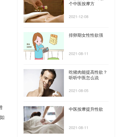
个中医按摩方
2021-12-08
排卵期女性性欲强
2021-08-11
吃猪肉能提高性欲？
听听中医怎么说
2021-08-05
增
中医按摩提升性欲
如
2021-08-11