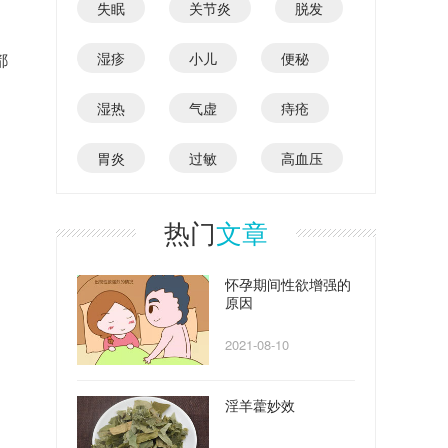
失眠
关节炎
脱发
湿疹
小儿
便秘
都
湿热
气虚
痔疮
胃炎
过敏
高血压
热门
文章
怀孕期间性欲增强的
原因
2021-08-10
淫羊藿妙效