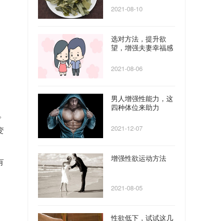
2021-08-10
选对方法，提升欲
望，增强夫妻幸福感
2021-08-06
男人增强性能力，这
四种体位来助力
。
2021-12-07
变
增强性欲运动方法
有
2021-08-05
性欲低下，试试这几