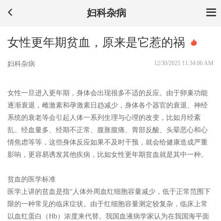
妇科杂病
女性更年期贫血，原来是它惹的祸
12/30/2021 11:34:06 AM
妇科杂病
女性一旦进入更年期，身体会出现很多不适的反应。由于卵巢功能
逐渐衰退，雌激素和孕激素日趋减少，身体各个器官的衰退、神经
系统的衰老等会引起人体一系列生理与心理的改变，比如月经紊
乱、经血量多、经期不正常、腹胀腹痛、胃部反酸、头晕恶心和心
情焦虑等等，这些身体反应如果不及时干预，就会给健康造成严重
影响，更容易诱发其他疾病，比如
女性更年期贫血
就是其中一种。
贫血的医学标准
医学上讲的贫血是指“人体外周血红细胞容量减少，低于正常范围下
限的一种常见的临床症状。由于红细胞容量测定较复杂，临床上常
以血红蛋白（Hb）浓度来代替。我国血液病学家认为在我国海平面