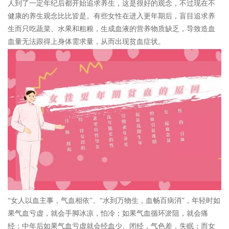
人到了一定年纪后都开始追求养生，这是很好的观念，不过现在不
健康的养生观念比比皆是。有些女性在进入更年期后，盲目追求养
生而只吃蔬菜、水果和粗粮，生成血液的营养物质缺乏，导致造血
血量无法跟得上身体需求量，从而出现贫血症状。
“女人以血主事，气血相依”、“水到万物生，血畅百病消”，年轻时如
果气血亏虚，就会手脚冰凉，怕冷；如果气血循环淤阻，就会痛
经；中年后如果气血亏虚就会经血少、闭经，气色差，失眠；而女