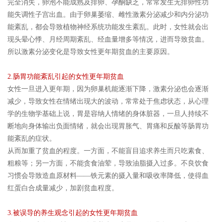
完全消失，卵泡不能成熟及排卵、孕酮缺乏，常常发生无排卵性功
能失调性子宫出血。由于卵巢萎缩、雌性激素分泌减少和内分泌功
能紊乱，都会导致植物神经系统功能发生紊乱。此时，女性就会出
现头晕心悸、月经周期紊乱、经血量增多等情况，进而导致贫血。
所以激素分泌变化是导致女性更年期贫血的主要原因。
2.肠胃功能紊乱引起的女性更年期贫血
女性一旦进入更年期，因为卵巢机能逐渐下降，激素分泌也会逐渐
减少，导致女性在情绪出现大的波动，常常处于焦虑状态，从心理
学的生物学基础上说，胃是容纳人情绪的身体脏器，一旦人持续不
断地向身体输出负面情绪，就会出现胃胀气、胃痛和反酸等肠胃功
能紊乱的症状。
从而加重了贫血的程度。一方面，不能盲目追求养生而只吃素食、
粗粮等；另一方面，不能贪食油荤，导致油脂摄入过多。不良饮食
习惯会导致造血原材料——铁元素的摄入量和吸收率降低，使得血
红蛋白合成量减少，加剧贫血程度。
3.被误导的养生观念引起的女性更年期贫血