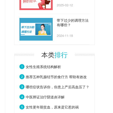
2025-02-12
带下过少的调理方法
有哪些？
2024-11-18
本类
排行
女性生殖系统结构解析
1
推荐五种乳腺结节的食疗方 帮助有效改
2
善症状
哪些症状告诉你，你患上产后高血压了？
3
中医辨证治疗阴道炎详解
4
女性更年期贫血，原来是它惹的祸
5