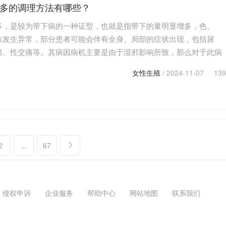
多的调理方法有哪些？
多，是较为带下病的一种证型，也就是指带下的量明显增多，色、
味发生异常，部分患者可能会伴有全身、局部的症状出现，包括尿
痛、性交痛等。其病因病机主要是由于湿邪影响所致，那么对于此病
进行改善呢？下面就带大家来了解一下带下过多的调理方法…
女性生殖
/ 2024-11-07
139
2
...
67
侵权申诉
企业服务
帮助中心
网站地图
联系我们