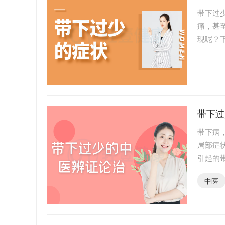
带下过
痛，甚
现呢？
阴道分
带下过
带下病
局部症
引起的
证论治。
中医