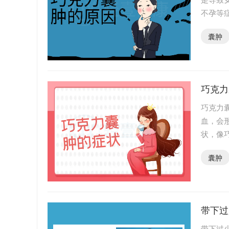
不孕等
导致巧
囊肿
巧克力
巧克力
血，会
状，像
下面就
囊肿
带下过
带下过