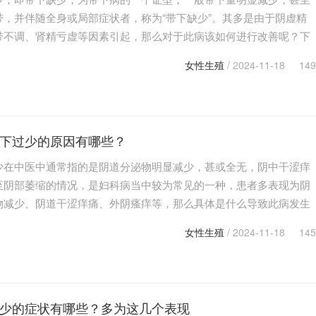
带，并伴随全身或局部症状者，称为“带下缺少”。其多是由于阴虚精
带不调、肾精亏虚等因素引起，那么对于此病该如何进行改善呢？下
大家来了解一下带下过少的调理方法有哪些。 带下…
女性生殖
/ 2024-11-18
149
下过少的原因有哪些？
少在中医中通常指的是阴道分泌物明显减少，甚或全无，阴中干涩痒
至阴部萎缩的情况，是妇科病当中较为常见的一种，患者多表现为阴
物减少、阴道干涩痒痛、外阴瘙痒等，那么具体是什么导致此病发生
下面就带大家来了解一下带下过少的原因有哪些？ 带…
女性生殖
/ 2024-11-18
145
少的症状有哪些？多为这几个表现