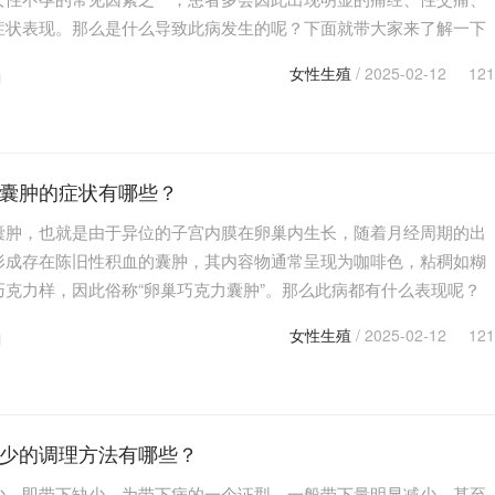
症状表现。那么是什么导致此病发生的呢？下面就带大家来了解一下
克力囊肿的原因有哪些。 巧克力囊肿的原因1.子宫内…
女性生殖
/ 2025-02-12
121
囊肿的症状有哪些？
囊肿，也就是由于异位的子宫内膜在卵巢内生长，随着月经周期的出
形成存在陈旧性积血的囊肿，其内容物通常呈现为咖啡色，粘稠如糊
巧克力样，因此俗称“卵巢巧克力囊肿”。那么此病都有什么表现呢？
为大家来介绍一下巧克力囊肿的症状有哪些。 巧克…
女性生殖
/ 2025-02-12
121
少的调理方法有哪些？
少，即带下缺少，为带下病的一个证型，一般带下量明显减少，甚至