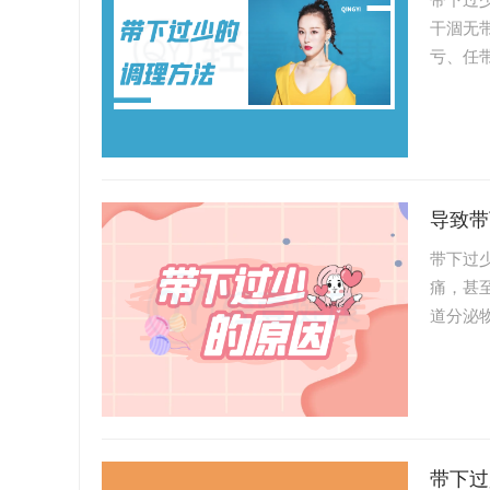
干涸无
亏、任
面就带
导致带
带下过
痛，甚
道分泌
的呢？
带下过