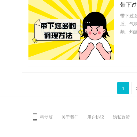
带下过
带下过
质、气
频、灼
该如何
1
移动版
关于我们
用户协议
隐私政策