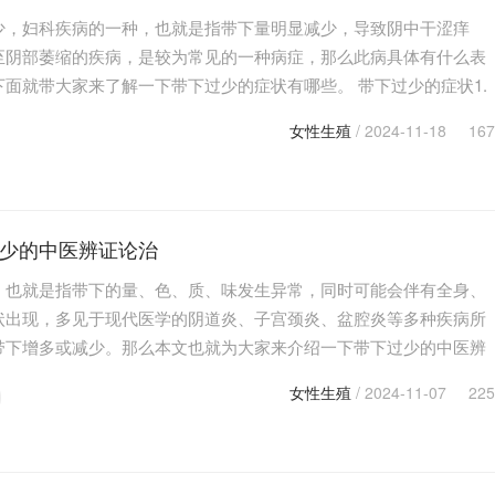
少，妇科疾病的一种，也就是指带下量明显减少，导致阴中干涩痒
至阴部萎缩的疾病，是较为常见的一种病症，那么此病具体有什么表
下面就带大家来了解一下带下过少的症状有哪些。 带下过少的症状1.
泌物明显减少：这是带下过少最直观的症状，患者可能…
女性生殖
/ 2024-11-18
167
少的中医辨证论治
，也就是指带下的量、色、质、味发生异常，同时可能会伴有全身、
状出现，多见于现代医学的阴道炎、子宫颈炎、盆腔炎等多种疾病所
带下增多或减少。那么本文也就为大家来介绍一下带下过少的中医辨
 带下过少的中医辨证论治1.肝肾亏损证‌症状：带…
女性生殖
/ 2024-11-07
225