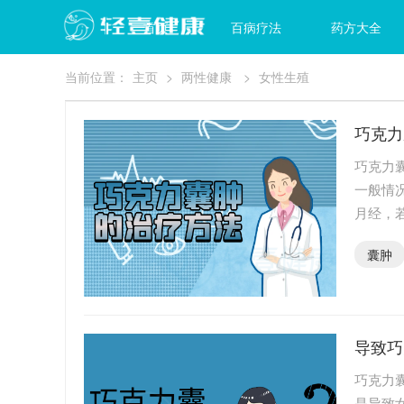
首页
百病疗法
药方大全
当前位置：
主页
>
两性健康
>
女性生殖
巧克力
巧克力
一般情
月经，
旧性积
囊肿
导致巧
巧克力
是导致