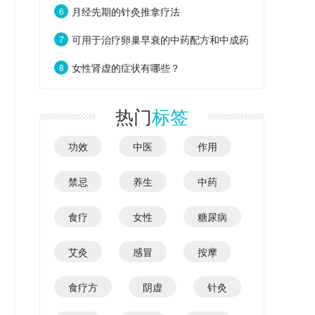
月经先期的针灸推拿疗法
6
可用于治疗卵巢早衰的中药配方和中成药
7
有哪些？
女性肾虚的症状有哪些？
8
热门
标签
功效
中医
作用
禁忌
养生
中药
食疗
女性
糖尿病
艾灸
感冒
按摩
食疗方
阴虚
针灸