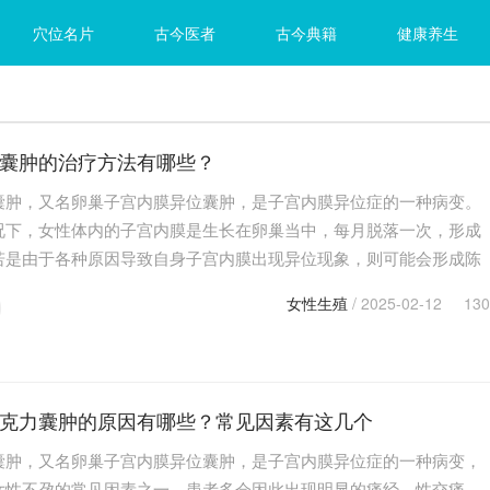
穴位名片
古今医者
古今典籍
健康养生
囊肿的治疗方法有哪些？
囊肿，又名卵巢子宫内膜异位囊肿，是子宫内膜异位症的一种病变。
况下，女性体内的子宫内膜是生长在卵巢当中，每月脱落一次，形成
若是由于各种原因导致自身子宫内膜出现异位现象，则可能会形成陈
血的囊肿，即巧克力囊肿。那么对于此病该如何进行改…
女性生殖
/ 2025-02-12
130
克力囊肿的原因有哪些？常见因素有这几个
囊肿，又名卵巢子宫内膜异位囊肿，是子宫内膜异位症的一种病变，
女性不孕的常见因素之一，患者多会因此出现明显的痛经、性交痛、