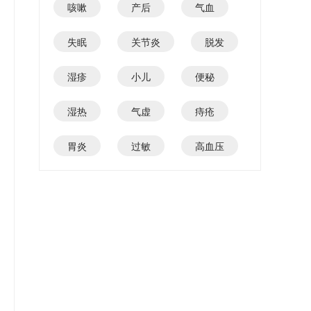
咳嗽
产后
气血
失眠
关节炎
脱发
湿疹
小儿
便秘
湿热
气虚
痔疮
胃炎
过敏
高血压