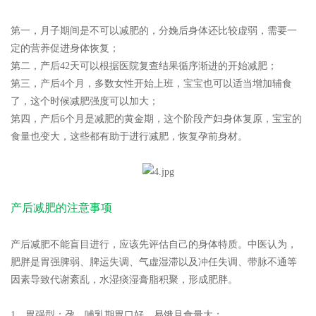
第一，月子期间是不可以减肥的，分娩后身体还比较虚弱，需要一
定的营养促进身体恢复；
第二，产后42天可以根据医院复查结果循序渐进的开始减肥；
第三，产后4个月，多数女性开始上班，宝宝也可以适当增加辅食
了，这个时候减肥强度可以加大；
第四，产后6个月是减肥的黄金期，这个阶段产妇身体复原，宝宝的
食量也变大，这些都有助于进行减肥，恢复孕前身材。
产后减肥的注意事项
产后减肥不能盲目进行，应该先评估自己的身体特质。中医认为，
肥胖是胃强脾弱、脾运失调、气虚湿滞以及冲任失调、带脉不通等
因素导致代谢紊乱，水湿痰湿膏脂积聚，形成肥胖。
1、胃强型：孕、哺乳期胃口好，易饿且食量大；