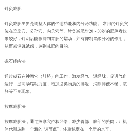
针灸减肥
针灸减肥主要是调整人体的代谢功能和内分泌功能。 常用的针灸穴
位在梁丘穴、公孙穴、内关穴等。针灸减肥对20～50岁的肥胖者效
果较好，针刺后能够抑制胃肠的蠕动，并有抑制胃酸分泌的作用，
从而减轻饥饿感，达到减肥的目的。
磁石经络法
通过磁石在神阙穴（肚脐）的工作，激发经气，通经脉，促进气血
运行，提高肠蠕动力度，增加脂类物质的排泄，消除排便不畅，腹
胀等不良现象。
按摩减肥法
按摩减肥法，通过按摩穴位和经络，减少胃部、腹部的赘肉，让机
体代谢达到一个新的“调节点”，体重稳定在一个新的水平。