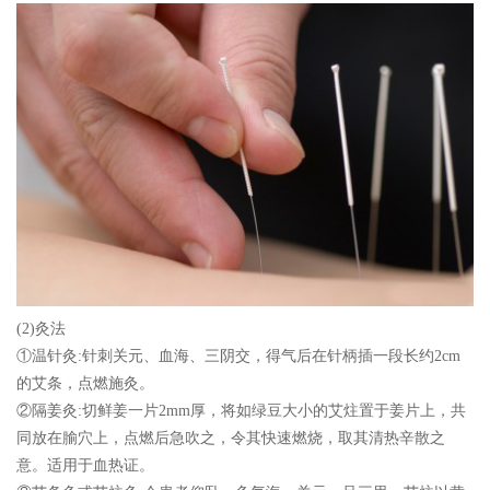
(2)灸法
①温针灸:针刺关元、血海、三阴交，得气后在针柄插一段长约2cm
的艾条，点燃施灸。
②隔姜灸:切鲜姜一片2mm厚，将如绿豆大小的艾炷置于姜片上，共
同放在腧穴上，点燃后急吹之，令其快速燃烧，取其清热辛散之
意。适用于血热证。