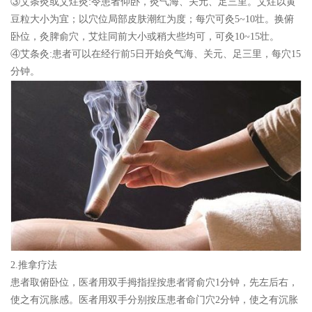
③艾条灸或艾炷灸:令患者仰卧，灸气海、关元、足三里。艾炷以黄
豆粒大小为宜；以穴位局部皮肤潮红为度；每穴可灸5~10壮。换俯
卧位，灸脾俞穴，艾炷同前大小或稍大些均可，可灸10~15壮。
④艾条灸:患者可以在经行前5日开始灸气海、关元、足三里，每穴15
分钟。
2.推拿疗法
患者取俯卧位，医者用双手拇指捏按患者肾俞穴1分钟，先左后右，
使之有沉胀感。医者用双手分别按压患者命门穴2分钟，使之有沉胀