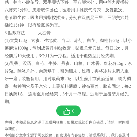
感，并向小腹传导。双手顺势下移，至八髎穴处，用中等力度揉按
八髎穴2分钟。患者取仰卧位，医者用手揉按气海穴，反复数次。
患者取坐位，医者用拇指按揉法，分别在双侧足三里、三阴交穴处
揉按1分钟，以有酸胀感为宜。
3.贴敷疗法———太乙膏
(1)大黄128g，玄参、生地黄、当归、赤芍、白芷、肉桂各64g，以小
磨麻油1000g，熬制成黄丹448g收膏，贴敷关元穴处。每日1次，月
经前后10天使用，3个月为一疗程。适用于血热型月经先期。
(2)乳香、没药、白芍、牛膝、丹参、山楂、广木香、红花各15g，冰
片5g。除冰片外，余药烘干，研为细末，过筛，再将冰片末调入重
研一遍，装瓶备用。用时取药末20g，以生姜汁或黄酒适量，调为稠
膏，敷神阙穴及子宫穴，上覆塑料薄膜，纱布覆盖，胶布固定，每2
日换药1次，连用至月经结束，3个月一疗程。适用于血瘀型月经先
期。
0
声明：本频道信息来源于互联网收集，如果发现部分内容错误，请第一时间联
系我们。
本站部分文章来源于网友投稿，如发现有内容侵权，请联系我们，我们会及时