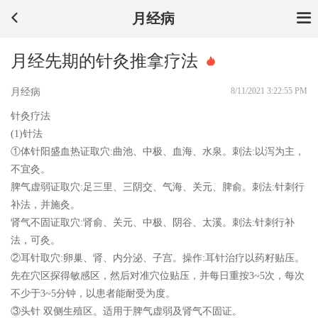
月经病
月经先期的针灸推拿疗法
8/11/2021 3:22:55 PM
月经病
针灸疗法
(1)针法
①体针阳盛血热证取穴:曲池、中极、血海、水泉。刺法:以泻为主，
不宜灸。
脾气虚弱证取穴:足三里、三阴交、气海、关元、脾俞。刺法:针刺行
补法，并施灸。
肾气不固证取穴:肾俞、关元、中极、阴谷、太溪。刺法:针刺行补
法，可灸。
②耳针取穴:卵巢、肾、内分泌、子宫。操作:耳针治疗以药籽贴压。
先在穴区探得敏感区，然后对准穴位贴压，并每日重按3~5次，每次
不少于3~5分钟，以患者能耐受为度。
③头针 双侧生殖区。适用于脾气虚弱及肾气不固证。