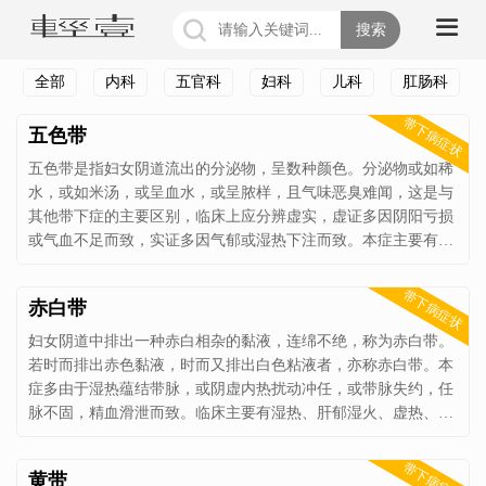
搜索
全部
内科
五官科
妇科
儿科
肛肠科
带下病症状
五色带
五色带是指妇女阴道流出的分泌物，呈数种颜色。分泌物或如稀
水，或如米汤，或呈血水，或呈脓样，且气味恶臭难闻，这是与
其他带下症的主要区别，临床上应分辨虚实，虚证多因阴阳亏损
或气血不足而致，实证多因气郁或湿热下注而致。本症主要有气
郁、湿热、阴虚、虚寒四种证型。 本症常是子宫或子宫颈恶性病
变的一个特征，临床应予重视。
带下病症状
赤白带
妇女阴道中排出一种赤白相杂的黏液，连绵不绝，称为赤白带。
若时而排出赤色黏液，时而又排出白色粘液者，亦称赤白带。本
症多由于湿热蕴结带脉，或阴虚内热扰动冲任，或带脉失约，任
脉不固，精血滑泄而致。临床主要有湿热、肝郁湿火、虚热、虚
寒四种证型。 本症多见于阴道、宫颈及盆腔炎症性疾病，也可由
内分泌失调、宫颈宫体肿瘤等引起。上述疾病均可参照本症论
带下病症状
黄带
治。