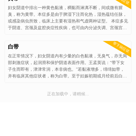
妇女阴道中排出一种黄色黏液，稠黏而淋漓不断，间或微有腥
臭，称为黄带。本症多是由于脾湿下注而化热，湿热蕴结任脉，
或感染病虫所致，临床上主要有湿热和气虚两种证型。 本症多见
于阴道、宫颈及盆腔炎症性疾病，也可由内分泌失调、宫颈宫体
肿瘤等引起。上述疾病均可参照本症论治。
带下病症状
白带
在正常情况下，妇女阴道内有少量的白色黏液，无臭气，亦无局
部刺激症状，起润滑和保护阴道表面作用。王孟英说：“带下女
子生而即有，津津常润，本非病也。”若黏液增多，绵绵如带，
并有临床其他症状者，称为白带。至于妊娠初期或月经前后白带
增多，均属正常生理现象，不作病论。本症临床上虚证、实证均
可见，主要有脾虚、肾虚、湿热、痰湿四种证型。 现代医学称本
正在加载中，请稍候...
症为病理性白带或白带异常。其病多见于阴道、宫颈及盆腔炎症
性疾病，也可由内分泌失调、宫颈宫体肿瘤等引起。上述疾病均
可参照本症论治。