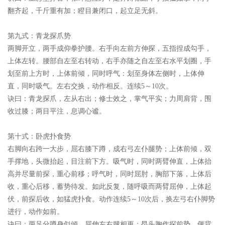
翻齐起，千斤重有加；瞪目兼闭口，起立足无斜。
第九式：青龙探爪势
两脚开立，两手成仰拳护腰。右手向左前方伸探，五指捏成勾手，
上体左转。腰部自左至右转动，右手亦随之自左至右水平划圈，手
划至前上方时，上体前倾，同时呼气：划至身体左侧时，上体伸
直，同时吸气。左右交换，动作相反。连续5～10次。
诀曰：
青龙探爪，左从右出；修士效之，掌气平实；力周肩背，围
收过膝；两目平注，息调心谧。
第十式：卧虎扑食势
右脚向右跨一大步，屈右膝下蹲，成右弓左仆腿势；上体前倾，双
手撑地，头微抬起，目注前下方。吸气时，同时两臂伸直，上体抬
高并尽量前探，重心前移；呼气时，同时屈肘，胸部下落，上体后
收，重心后移，蓄势待发。如此反复，随呼吸而两臂屈伸，上体起
伏，前探后收，如猛虎扑食。动作连续5～10次后，换左弓右仆脚势
进行，动作如前。
诀曰：
两足分蹲身似倾，屈伸左右腿相更；昂头胸作探前势，偃背