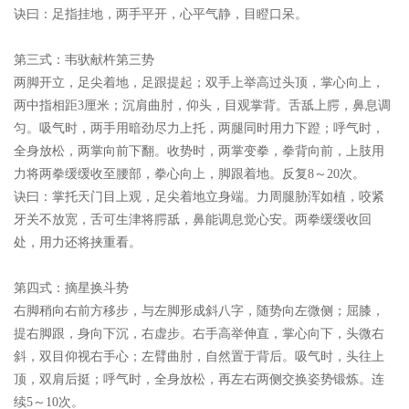
诀曰：
足指挂地，两手平开，心平气静，目瞪口呆。
第三式：韦驮献杵第三势
两脚开立，足尖着地，足跟提起；双手上举高过头顶，掌心向上，
两中指相距3厘米；沉肩曲肘，仰头，目观掌背。舌舐上腭，鼻息调
匀。吸气时，两手用暗劲尽力上托，两腿同时用力下蹬；呼气时，
全身放松，两掌向前下翻。收势时，两掌变拳，拳背向前，上肢用
力将两拳缓缓收至腰部，拳心向上，脚跟着地。反复8～20次。
诀曰：
掌托天门目上观，足尖着地立身端。力周腿胁浑如植，咬紧
牙关不放宽，舌可生津将腭舐，鼻能调息觉心安。两拳缓缓收回
处，用力还将挟重看。
第四式：摘星换斗势
右脚稍向右前方移步，与左脚形成斜八字，随势向左微侧；屈膝，
提右脚跟，身向下沉，右虚步。右手高举伸直，掌心向下，头微右
斜，双目仰视右手心；左臂曲肘，自然置于背后。吸气时，头往上
顶，双肩后挺；呼气时，全身放松，再左右两侧交换姿势锻炼。连
续5～10次。