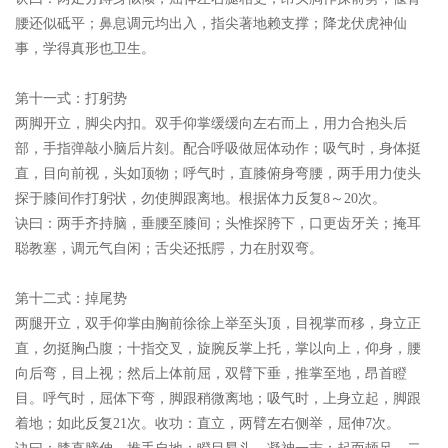
腰还似砥平；鼻息调元均出入，指尖著地赖支撑；降龙伏虎神仙
事，学得真形也卫生。
第十一式：打躬势
两脚开立，脚尖内扣。双手仰掌缓缓向左右而上，用力合抱头后
部，手指弹敲小脑后片刻。配合呼吸做屈体动作；吸气时，身体挺
直，目向前视，头如顶物；呼气时，直膝俯身弯腰，两手用力使头
探于膝间作打躬状，勿使脚跟离地。根据体力反复8～20次。
诀曰：
两手齐持脑，垂腰至膝间；头惟探胯下，口更齿牙关；掩耳
聪教塞，调元气自闲；舌尖还抵腭，力在肘双弯。
第十二式：掉尾势
两腿开立，双手仰掌由胸前徐徐上举至头顶，目视掌而移，身立正
直，勿挺胸凸腹；十指交叉，旋腕反掌上托，掌以向上，仰身，腰
向后弯，目上视；然后上体前屈，双臂下垂，推掌至地，昂首瞪
目。呼气时，屈体下弯，脚跟稍微离地；吸气时，上身立起，脚跟
着地；如此反复21次。收功：直立，两臂左右侧举，屈伸7次。