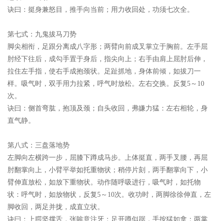
诀曰：
挺身兼怒目，推手向当前；用力收回处，功须七次全。
第七式：九鬼拔马刀势
脚尖相衔，足跟分离成八字形；两臂向前成叉掌立于胸前。左手屈
肘经下往后，成勾手置于身后，指尖向上；右手由肩上屈肘后伸，
拉住左手指，使右手成抱颈状。足趾抓地，身体前倾，如拔刀一
样。吸气时，双手用力拉紧，呼气时放松。左右交换。反复5～10
次。
诀曰：
侧首弯肱，抱顶及颈；自头收回，弗嫌力猛：左右相轮，身
直气静。
第八式：三盘落地势
左脚向左横跨一步，屈膝下蹲成马步。上体挺直，两手叉腰，再屈
肘翻掌向上，小臂平举如托重物状；稍停片刻，两手翻掌向下，小
臂伸直放松，如放下重物状。动作随呼吸进行，吸气时，如托物
状：呼气时，如放物状，反复5～10次。收功时，两脚徐徐伸直，左
脚收回，两足并拢，成直立状。
诀曰：
上腭坚撑舌，张眸意注牙；足开蹲似踞，手按猛如拿；两掌