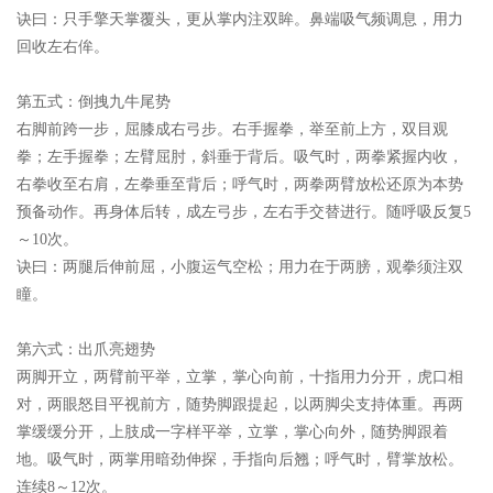
诀曰：
只手擎天掌覆头，更从掌内注双眸。鼻端吸气频调息，用力
回收左右侔。
第五式：倒拽九牛尾势
右脚前跨一步，屈膝成右弓步。右手握拳，举至前上方，双目观
拳；左手握拳；左臂屈肘，斜垂于背后。吸气时，两拳紧握内收，
右拳收至右肩，左拳垂至背后；呼气时，两拳两臂放松还原为本势
预备动作。再身体后转，成左弓步，左右手交替进行。随呼吸反复5
～10次。
诀曰：
两腿后伸前屈，小腹运气空松；用力在于两膀，观拳须注双
瞳。
第六式：出爪亮翅势
两脚开立，两臂前平举，立掌，掌心向前，十指用力分开，虎口相
对，两眼怒目平视前方，随势脚跟提起，以两脚尖支持体重。再两
掌缓缓分开，上肢成一字样平举，立掌，掌心向外，随势脚跟着
地。吸气时，两掌用暗劲伸探，手指向后翘；呼气时，臂掌放松。
连续8～12次。