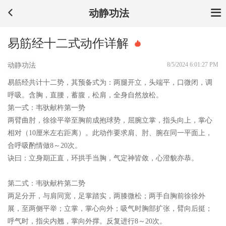
动静功法
易筋经十二式动作详解
8/5/2024 6:01:27 PM
动静功法
易筋经共计十二势，其预备式为：两腿开立，头端平，口微闭，调
呼吸。含胸，直腰，蓄腹，松肩，全身自然放松。
第一式：韦驮献杵第一势
两臂曲肘，徐徐平举至胸前成抱球势，屈腕立掌，指头向上，掌心
相对（10厘米左右距离）。此动作要求肩、肘、腕在同一平面上，
合呼吸酌情做8～20次。
诀曰：
立身期正直，环拱手当胸，气定神皆敛，心澄貌亦恭。
第二式：韦驮献杵第二势
两足分开，与肩同宽，足掌踏实，两膝微松；两手自胸前徐徐外
展，至两侧平举；立掌，掌心向外；吸气时胸部扩张，臂向后挺；
呼气时，指尖内翘，掌向外撑。反复进行8～20次。