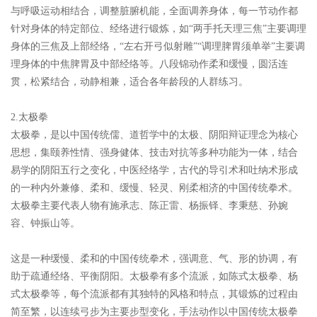
与呼吸运动相结合，调整脏腑机能，全面调养身体，每一节动作都
针对身体的特定部位、经络进行锻炼，如“两手托天理三焦”主要调理
身体的三焦及上部经络，“左右开弓似射雕”“调理脾胃须单举”主要调
理身体的中焦脾胃及中部经络等。八段锦动作柔和缓慢，圆活连
贯，松紧结合，动静相兼，适合各年龄段的人群练习。
2.太极拳
太极拳，是以中国传统儒、道哲学中的太极、阴阳辩证理念为核心
思想，集颐养性情、强身健体、技击对抗等多种功能为一体，结合
易学的阴阳五行之变化，中医经络学，古代的导引术和吐纳术形成
的一种内外兼修、柔和、缓慢、轻灵、刚柔相济的中国传统拳术。
太极拳主要代表人物有施承志、陈正雷、杨振铎、李秉慈、孙婉
容、钟振山等。
这是一种缓慢、柔和的中国传统拳术，强调意、气、形的协调，有
助于疏通经络、平衡阴阳。太极拳有多个流派，如陈式太极拳、杨
式太极拳等，每个流派都有其独特的风格和特点，其锻炼的过程由
简至繁，以连续弓步为主要步型变化，手法动作以中国传统太极拳