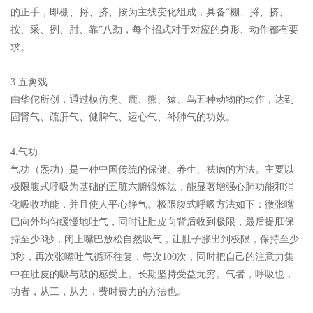
的正手，即棚、捋、挤、按为主线变化组成，具备“棚、捋、挤、
按、采、挒、肘、靠”八劲，每个招式对于对应的身形、动作都有要
求。
3.五禽戏
由华佗所创，通过模仿虎、鹿、熊、猿、鸟五种动物的动作，达到
固肾气、疏肝气、健脾气、运心气、补肺气的功效。
4.气功
气功（炁功）是一种中国传统的保健、养生、祛病的方法。主要以
极限腹式呼吸为基础的五脏六腑锻炼法，能显著增强心肺功能和消
化吸收功能，并且使人平心静气。极限腹式呼吸方法如下：微张嘴
巴向外均匀缓慢地吐气，同时让肚皮向背后收到极限，最后提肛保
持至少3秒，闭上嘴巴放松自然吸气，让肚子胀出到极限，保持至少
3秒，再次张嘴吐气循环往复，每次100次，同时把自己的注意力集
中在肚皮的吸与鼓的感受上。长期坚持受益无穷。气者，呼吸也，
功者，从工，从力，费时费力的方法也。