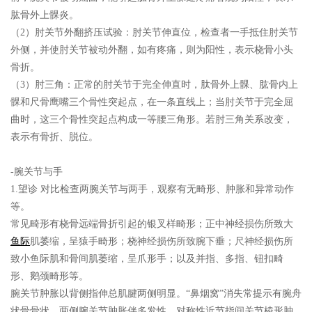
肱骨外上髁炎。
（2）肘关节外翻挤压试验：肘关节伸直位，检查者一手抵住肘关节
外侧，并使肘关节被动外翻，如有疼痛，则为阳性，表示桡骨小头
骨折。
（3）肘三角：正常的肘关节于完全伸直时，肽骨外上髁、肱骨内上
髁和尺骨鹰嘴三个骨性突起点，在一条直线上；当肘关节于完全屈
曲时，这三个骨性突起点构成一等腰三角形。若肘三角关系改变，
表示有骨折、脱位。
-腕关节与手
1.望诊 对比检查两腕关节与两手，观察有无畸形、肿胀和异常动作
等。
常见畸形有桡骨远端骨折引起的银叉样畸形；正中神经损伤所致大
鱼际
肌萎缩，呈猿手畸形；桡神经损伤所致腕下垂；尺神经损伤所
致小鱼际肌和骨间肌萎缩，呈爪形手；以及并指、多指、钮扣畸
形、鹅颈畸形等。
腕关节肿胀以背侧指伸总肌腱两侧明显。“鼻烟窝”消失常提示有腕舟
状骨骨状。两侧腕关节肿胀伴多发性、对称性近节指间关节棱形肿