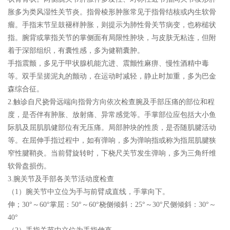
胀多为类风湿性关节炎。指骨棱形肿胀常见于指骨结核或内生软骨
瘤。手指末节呈鼓褪样肿胀，则提示为肺性骨关节病变，也称槌状
指。腕背或掌指关节的掌侧面有局限性肿块，与皮肤无粘连，但附
着于深部组织，有囊性感，多为健鞘囊肿。
手指震颤，多见于甲状腺机能亢进、震颤性麻痹、慢性酒精中毒
等。双手呈搓泥丸的颤动，在运动时减轻，静止时加重，多为巴金
森综合征。
2.触诊自尺挠骨远端向指骨方向依次检查腕及手部压痛的部位和程
度，是否伴有肿胀、放射痛、异常感觉等。手掌部位应包括大小鱼
际肌及屈肌肌健部位有无压痛。局部肿块的性质，是否随肌腱活动
等。在屈伸手指过程中，如有弹响，多为弹响指或称为指屈肌腱狭
窄性腱鞘炎。当前臂旋转时，下桡尺关节发生弹响，多为三角纤维
软骨盘损伤。
3.腕关节及手部各关节活动度检查
（1）腕关节中立位为手与前臂成直线，手掌向下。
伸；30°～60°掌屈：50°～60°桡侧倾斜：25°～30°尺侧倾斜：30°～
40°