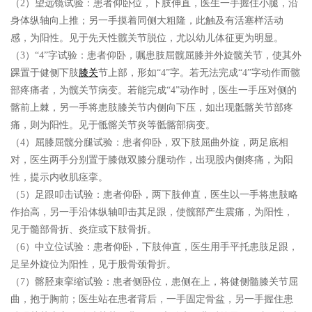
（2）望远镜试验：患者仰卧位，下肢伸直，医生一手握住小腿，沿
身体纵轴向上推；另一手摸着同侧大粗隆，此触及有活塞样活动
感，为阳性。见于先天性髋关节脱位，尤以幼儿体征更为明显。
（3）“4”字试验：患者仰卧，嘱患肢屈髋屈膝并外旋髋关节，使其外
踝置于健侧下肢
膝关
节上部，形如“4”字。若无法完成“4”字动作而髋
部疼痛者，为髋关节病变。若能完成“4”动作时，医生一手压对侧的
髂前上棘，另一手将患肢膝关节内侧向下压，如出现骶髂关节部疼
痛，则为阳性。见于骶髂关节炎等骶髂部病变。
（4）屈膝屈髋分腿试验：患者仰卧，双下肢屈曲外旋，两足底相
对，医生两手分别置于膝做双膝分腿动作，出现股内侧疼痛，为阳
性，提示内收肌痉挛。
（5）足跟叩击试验：患者仰卧，两下肢伸直，医生以一手将患肢略
作抬高，另一手沿体纵轴叩击其足跟，使髋部产生震痛，为阳性，
见于髓部骨折、炎症或下肢骨折。
（6）中立位试验：患者仰卧，下肢伸直，医生用手平托患肢足跟，
足呈外旋位为阳性，见于股骨颈骨折。
（7）髂胫束挛缩试验：患者侧卧位，患侧在上，将健侧髓膝关节屈
曲，抱于胸前；医生站在患者背后，一手固定骨盆，另一手握住患