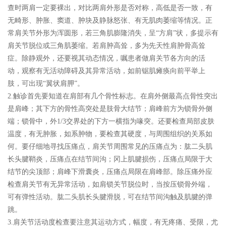
查时两肩一定要裸出，对比两肩外形是否对称，高低是否一致，有
无畸形、肿胀、窦道、肿块及静脉怒张、有无肌肉萎缩等情况。正
常肩关节外形为浑圆形，若三角肌膨隆消失，呈“方肩”状，多提示有
肩关节脱位或三角肌萎缩。若肩肿高耸，多为先天性肩肿骨高耸
症。除静观外，还要视其动态情况，嘱患者做肩关节各方向的活
动，观察有无活动障碍及其异常活动，如前锯肌瘫痪向前平举上
肢，可出现“翼状肩胛”。
2.触诊首先要知道在肩部有几个骨性标志。在肩外侧最高点骨性突出
是肩峰；其下方的骨性高突处是肢骨大结节；肩峰前方为锁骨外侧
端；锁骨中，外1/3交界处的下方一横指为喙突。还要检查局部皮肤
温度，有无肿胀，如系肿物，要检查其硬度，与周围组织的关系如
何。要仔细地寻找压痛点，肩关节周围常见的压痛点为：肱二头肌
长头腱鞘炎，压痛点在结节间沟；冈上肌腱损伤，压痛点局限于大
结节的尖顶部；肩峰下滑囊炎，压痛点局限在肩峰部。除压痛外应
检查肩关节有无异常活动，如肩锁关节脱位时，当按压锁骨外端，
可有弹性活动。肱二头肌长头腱滑脱，可在结节间沟触及肌腱的弹
跳。
3.肩关节活动度检查要注意其运动方式，幅度，有无疼痛、受限，尤