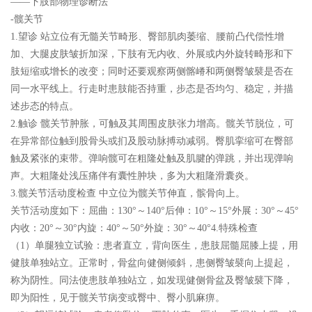
——下肢部物理诊断法
-髋关节
1.望诊 站立位有无髓关节畸形、臀部肌肉萎缩、腰前凸代偿性增
加、大腿皮肤皱折加深，下肢有无内收、外展或内外旋转畸形和下
肢短缩或增长的改变；同时还要观察两侧髂嵴和两侧臀皱襞是否在
同一水平线上。行走时患肢能否持重，步态是否均匀、稳定，并描
述步态的特点。
2.触诊 髋关节肿胀，可触及其周围皮肤张力增高。髋关节脱位，可
在异常部位触到股骨头或扪及股动脉搏动减弱。臀肌挛缩可在臀部
触及紧张的束带。弹响髋可在粗隆处触及肌腱的弹跳，并出现弹响
声。大粗隆处浅压痛伴有囊性肿块，多为大粗隆滑囊炎。
3.髋关节活动度检查 中立位为髋关节伸直，髌骨向上。
关节活动度如下：屈曲：130°～140°后伸：10°～15°外展：30°～45°
内收：20°～30°内旋：40°～50°外旋：30°～40°4.特殊检查
（1）单腿独立试验：患者直立，背向医生，患肢屈髓屈膝上提，用
健肢单独站立。正常时，骨盆向健侧倾斜，患侧臀皱襞向上提起，
称为阴性。同法使患肢单独站立，如发现健侧骨盆及臀皱襞下降，
即为阳性，见于髋关节病变或臀中、臀小肌麻痹。