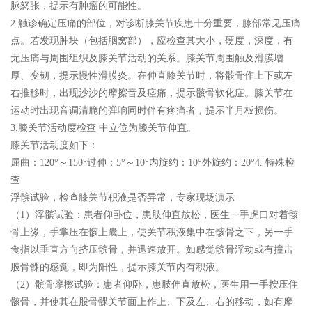
脉怒张，提示有肿瘤的可能性。
2.触诊确定压痛的部位，对诊断膝关节疾患十分重要，膝部常见压痛
点。若发现肿块（包括胭窝部），应检查其大小，硬度，深度，有
无压痛与周围组织及膝关节活动的关系。膝关节周围触及滑膜增
厚、变韧，提示慢性滑膜炎。在伸直膝关节时，将骸骨作上下或左
右推移时，出现沙沙的摩擦音及痉痛，提示骸骨软化症。膝关节在
运动时出现音调清脆的弹响同时伴有疼痛者，提示半月板损伤。
3.膝关节活动度检查 中立位为膝关节伸直。
膝关节活动度如下：
屈曲：120°～150°过伸：5°～10°内旋约：10°外旋约：20°4. 特殊检
查
浮髌试验，检查膝关节积液是否异常，专家现场演示
（1）浮髌试验：患者仰卧位，患肢伸直放松，医生一手虎口对着骸
骨上缘，手掌压在骸上囊上，使关节积液集中在骸骨之下，另一手
食指以垂直方向挤压髌骨，并迅速放开。如感觉髌骨浮动或有撞击
股骨髁的感觉，即为阳性，提示膝关节内有积液。
（2）髌骨摩擦试验：患者仰卧，患肢伸直放松，医生用一手按压住
骸骨，并使其在股骨髁关节面上作上、下及左、右的移动，如有摩