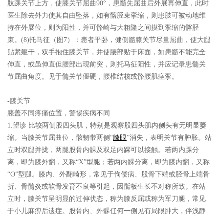
肢踝关节上方，使膝关节屈曲90°，患髓先屈曲后外展再伸直，此时
医生除去外力使其自由坠落，如有髂胫束挛缩，则患肢可被动地维
持在外展位，则为阳性，并可骼崎与大粗隆之间摸到挛缩的髂胫
束。(8)托马征（图7）：患者平卧，健侧髓膝关节尽量屈曲，使大腿
贴紧躯干，双手抱住膝关节，并使腰部贴于床面，如患髓不能完全
伸直，或虽伸直但腰部出现前突，则托马征阳性，并应记录患髓关
节屈曲角度。见于髓关节僵硬，腰椎结核或骼腰肌痉挛。
-膝关节
膝盖不同疼痛位置，警惕疾病不同
1.望诊 比较两侧股四头肌，特别是观察股四头肌内侧头有无明显萎
缩。当膝关节屈曲位，骸韧带两侧“
膝眼
”消失，表明关节有肿胀。站
立时双腿并拢，两腿股骨内髁及双足内踝可以接触。若两内踝分
离，即为膝外翻，又称“X”型腿；若两内髁分离，即为膝内翻，又称
“O”型腿。膝内、外翻畸形，常见于佝偻病、股骨下端或胫骨上端骨
折、骨髓炎或软骨发育不良等引起，因骺板生长不对称所致。在站
立时，膝关节呈明显的过伸状态，称为膝反屈或称为军刀腿，常见
于小儿麻痹后遗症。股骨内、外髁任何一侧见有局限肿大，伴浅静