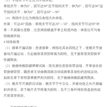
（2）手指关节中立位为手指伸直。
掌指关节：伸为0°，屈可达90°近节指间关节：伸为0°，屈可达90°远
节指间关节：伸为0°，屈可达60°～90°
（4）拇指中立位为拇指沿食指方向伸直。
外展：可达40°屈曲：掌拇关节可达20°～50°，指间关节可达90°对
掌：不易量出度数，注意拇指横越手掌之程度内收：伸直位可与食
指桡侧并贴
4.特殊检查
（1）握拳尺偏试验：患者握拳，拇指在其余四指之下，使腕关节做
被动尺偏运动，引起桡骨茎突部疼痛为阳性。见于挠骨茎突部狭窄
性腱鞘炎。
（2）桡侧伸腕肌腱摩擦试验：医生握住患肢前臂远端，手掌放在前
臂挠侧背部，嘱患者主动做腕屈曲活动或握拳及放松的连续运动。
如医生掌下有明显摩擦声则为阳性。见于桡侧伸腕肌腱周围炎。
（3）腕关节尺侧挤压试验：腕关节于中立位，并被动使之向尺侧偏
斜井挤压，若下桡尺关节疼痛为阳性，见于三角纤维软骨盘损伤或
尺骨茎突骨折。