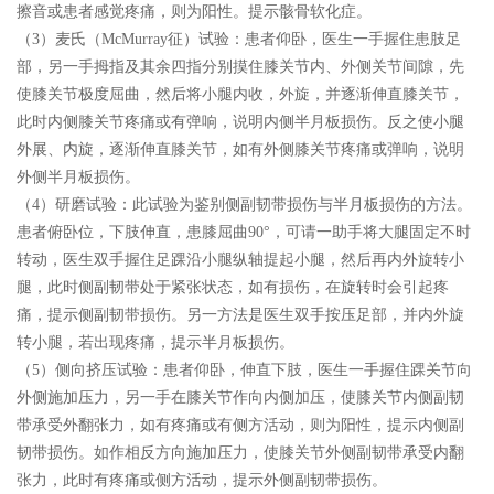
擦音或患者感觉疼痛，则为阳性。提示骸骨软化症。
（3）麦氏（McMurray征）试验：患者仰卧，医生一手握住患肢足
部，另一手拇指及其余四指分别摸住膝关节内、外侧关节间隙，先
使膝关节极度屈曲，然后将小腿内收，外旋，并逐渐伸直膝关节，
此时内侧膝关节疼痛或有弹响，说明内侧半月板损伤。反之使小腿
外展、内旋，逐渐伸直膝关节，如有外侧膝关节疼痛或弹响，说明
外侧半月板损伤。
（4）研磨试验：此试验为鉴别侧副韧带损伤与半月板损伤的方法。
患者俯卧位，下肢伸直，患膝屈曲90°，可请一助手将大腿固定不时
转动，医生双手握住足踝沿小腿纵轴提起小腿，然后再内外旋转小
腿，此时侧副韧带处于紧张状态，如有损伤，在旋转时会引起疼
痛，提示侧副韧带损伤。另一方法是医生双手按压足部，并内外旋
转小腿，若出现疼痛，提示半月板损伤。
（5）侧向挤压试验：患者仰卧，伸直下肢，医生一手握住踝关节向
外侧施加压力，另一手在膝关节作向内侧加压，使膝关节内侧副韧
带承受外翻张力，如有疼痛或有侧方活动，则为阳性，提示内侧副
韧带损伤。如作相反方向施加压力，使膝关节外侧副韧带承受内翻
张力，此时有疼痛或侧方活动，提示外侧副韧带损伤。