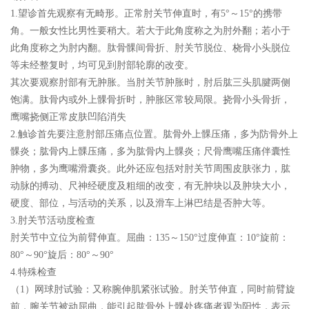
1.望诊首先观察有无畸形。正常肘关节伸直时，有5°～15°的携带
角。一般女性比男性要稍大。若大于此角度称之为肘外翻；若小于
此角度称之为肘内翻。肽骨髁间骨折、肘关节脱位、桡骨小头脱位
等未经整复时，均可见到肘部轮廓的改变。
其次要观察肘部有无肿胀。当肘关节肿胀时，肘后肱三头肌腱两侧
饱满。肽骨内或外上髁骨折时，肿胀区常较局限。挠骨小头骨折，
鹰嘴挠侧正常皮肤凹陷消失
2.触诊首先要注意肘部压痛点位置。肱骨外上髁压痛，多为防骨外上
髁炎；肱骨内上髁压痛，多为肱骨内上髁炎；尺骨鹰嘴压痛伴囊性
肿物，多为鹰嘴滑囊炎。此外还应包括对肘关节周围皮肤张力，肱
动脉的搏动、尺神经硬度及粗细的改变，有无肿块以及肿块大小，
硬度、部位，与活动的关系，以及滑车上淋巴结是否肿大等。
3.肘关节活动度检查
肘关节中立位为前臂伸直。屈曲：135～150°过度伸直：10°旋前：
80°～90°旋后：80°～90°
4.特殊检查
（1）网球肘试验：又称腕伸肌紧张试验。肘关节伸直，同时前臂旋
前，腕关节被动屈曲，能引起肱骨外上髁处疼痛者观为阳性，表示