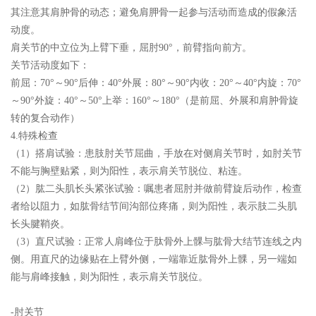
其注意其肩肿骨的动态；避免肩胛骨一起参与活动而造成的假象活
动度。
肩关节的中立位为上臂下垂，屈肘90°，前臂指向前方。
关节活动度如下：
前屈：70°～90°后伸：40°外展：80°～90°内收：20°～40°内旋：70°
～90°外旋：40°～50°上举：160°～180°（是前屈、外展和肩肿骨旋
转的复合动作）
4.特殊检查
（1）搭肩试验：患肢肘关节屈曲，手放在对侧肩关节时，如肘关节
不能与胸壁贴紧，则为阳性，表示肩关节脱位、粘连。
（2）肱二头肌长头紧张试验：嘱患者屈肘并做前臂旋后动作，检查
者给以阻力，如肱骨结节间沟部位疼痛，则为阳性，表示肢二头肌
长头腱鞘炎。
（3）直尺试验：正常人肩峰位于肽骨外上髁与肱骨大结节连线之内
侧。用直尺的边缘贴在上臂外侧，一端靠近肱骨外上髁，另一端如
能与肩峰接触，则为阳性，表示肩关节脱位。
-肘关节