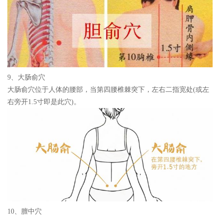
9、大肠俞穴
大肠俞穴位于人体的腰部，当第四腰椎棘突下，左右二指宽处(或左
右旁开1.5寸即是此穴)。
10、膻中穴