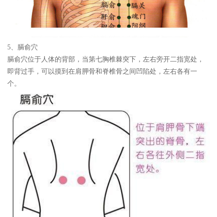
5、膈俞穴
膈俞穴位于人体的背部，当第七胸椎棘突下，左右旁开二指宽处，
即背过手，可以摸到在肩胛骨和脊椎骨之间凹陷处，左右各有一
个。