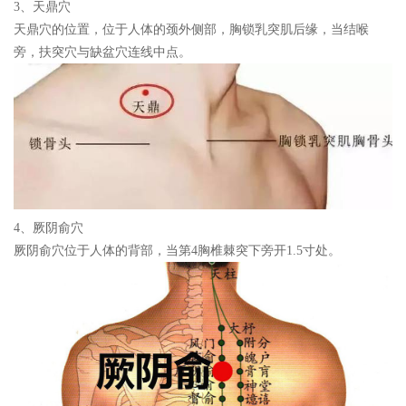
3、天鼎穴
天鼎穴的位置，位于人体的颈外侧部，胸锁乳突肌后缘，当结喉
旁，扶突穴与缺盆穴连线中点。
4、厥阴俞穴
厥阴俞穴位于人体的背部，当第4胸椎棘突下旁开1.5寸处。