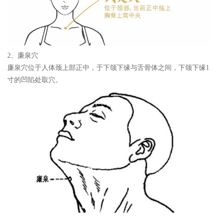
2、廉泉穴
廉泉穴位于人体颈上部正中，于下颌下缘与舌骨体之间，下颌下缘1
寸的凹陷处取穴。