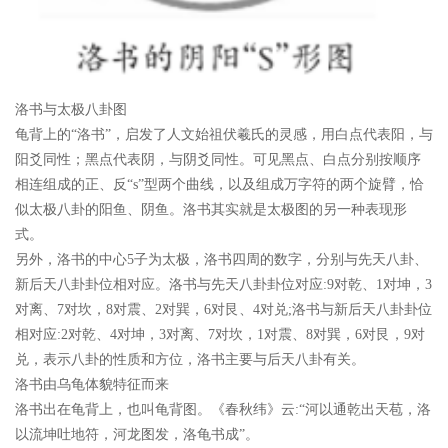
洛书与太极八卦图
龟背上的“洛书”，启发了人文始祖伏羲氏的灵感，用白点代表阳，与
阳爻同性；黑点代表阴，与阴爻同性。可见黑点、白点分别按顺序
相连组成的正、反“s”型两个曲线，以及组成万字符的两个旋臂，恰
似太极八卦的阳鱼、阴鱼。洛书其实就是太极图的另一种表现形
式。
另外，洛书的中心5子为太极，洛书四周的数字，分别与先天八卦、
新后天八卦卦位相对应。洛书与先天八卦卦位对应:9对乾、1对坤，3
对离、7对坎，8对震、2对巽，6对艮、4对兑;洛书与新后天八卦卦位
相对应:2对乾、4对坤，3对离、7对坎，1对震、8对巽，6对艮，9对
兑，表示八卦的性质和方位，洛书主要与后天八卦有关。
洛书由乌龟体貌特征而来
洛书出在龟背上，也叫龟背图。《春秋纬》云:“河以通乾出天苞，洛
以流坤吐地符，河龙图发，洛龟书成”。