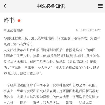
中医必备知识
洛书
8/19/2021 2:02:26 PM
中医必备知识
“河以通乾出天苞，洛以流坤吐地符，河龙图发，洛龟书成。河图有
九篇，洛书有六篇”。
人文始祖伏羲在卦台山的渭河得到河图后，依照龙马背上的负图，
创画出了先天八卦。接着，伏 羲氏族迁徙到黄河流域时，又有神龟
负书从洛水出现，创画了后天八卦。这就是《周易·系辞上》记载
的，“河出图，洛出书，圣人则之”，即人文始祖伏羲“作八卦，以通
神明之德，以类万物之情”。
一个经典理论能传承千年而不衰，仅靠神秘化和玄妙是做不到的。
事实上，经考古发现和研究成果表明，这两幅图都是我国新石器时
代以来，人类从自然和数学探索中的伟大成果。河图洛书分别演变
出八卦——周易——道学，和九章大法——洪范——明堂九室——