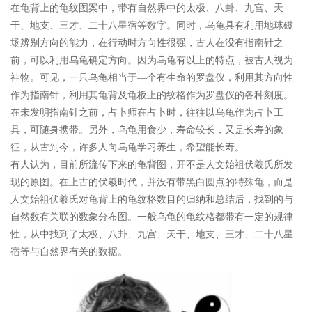
在龟背上的龟纹图案中，带有自然界中的太极、八卦、九宫、天
干、地支、三才、二十八星宿等数字。同时，乌龟具有利用地球磁
场辨别方向的能力，在行动时方向性很强，古人在没有指南针之
前，可以利用乌龟确定方向。因为乌龟有以上的特点，被古人视为
神物。可见，一只乌龟相当于—个有生命的罗盘仪，利用其方向性
作为指南针，利用其龟背及龟板上的纹格作为罗盘仪的各种刻度。
在未发明指南针之前，占卜师在占卜时，往往以乌龟作为占卜工
具，可随身携带。另外，乌龟用食少，寿命较长，又是长寿的象
征，从古到今，许多人向乌龟学习养生，希望能长寿。
有人认为，目前所流传下来的龟背图，开不是人文始祖伏羲氏所发
现的原图。在上古的伏羲时代，并没有带黑白圆点的特殊龟，而是
人文始祖伏羲氏对龟背上的龟纹格数目的归纳和总结后，找到的与
自然数有关联的数象分布图。一般乌龟的龟纹格都带有一定的规律
性，从中找到了太极、八卦、九宫、天干、地支、三才、二十八星
宿等与自然界有关的数据。