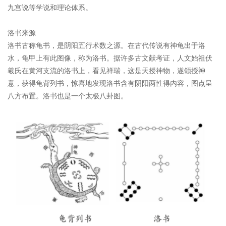
九宫说等学说和理论体系。
洛书来源
洛书古称龟书，是阴阳五行术数之源。在古代传说有神龟出于洛
水，龟甲上有此图像，称为洛书。据许多古文献考证，人文始祖伏
羲氏在黄河支流的洛书上，看见祥瑞，这是天授神物，遂颌授神
意，获得龟背列书，惊喜地发现洛书含有阴阳两性得内容，图点呈
八方布置。洛书也是一个太极八卦图。