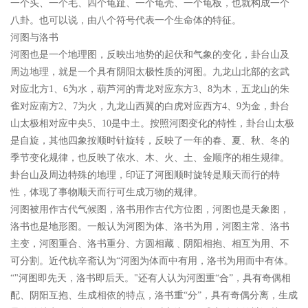
一个头、一个毛、四个龟趾、一个龟壳、一个龟板，也就构成一个
八卦。也可以说，由八个符号代表一个生命体的特征。
河图与洛书
河图也是一个地理图，反映出地势的起伏和气象的变化，卦台山及
周边地理，就是一个具有阴阳太极性质的河图。九龙山北部的玄武
对应北方1、6为水，葫芦河的青龙对应东方3、8为木，五龙山的朱
雀对应南方2、7为火，九龙山西翼的白虎对应西方4、9为金，卦台
山太极相对应中央5、10是中土。按照河图变化的特性，卦台山太极
是自旋，其他四象按顺时针旋转，反映了一年的春、夏、秋、冬的
季节变化规律，也反映了依水、木、火、土、金顺序的相生规律。
卦台山及周边特殊的地理，印证了河图顺时旋转是顺天而行的特
性，体现了事物顺天而行可生成万物的规律。
河图被用作古代气候图，洛书用作古代方位图，河图也是天象图，
洛书也是地形图。一般认为河图为体、洛书为用，河图主常、洛书
主变，河图重合、洛书重分、方圆相藏﹑阴阳相抱、相互为用、不
可分割。近代杭辛斋认为“河图为体而中有用，洛书为用而中有体。
“"河图即先天，洛书即后天。"还有人认为河图重“合”，具有奇偶相
配、阴阳互抱、生成相依的特点，洛书重“分”，具有奇偶分离，生成