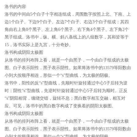
洛书的内容
洛书的中间由5个白子十字相连组成，周围数字按照上北、下南、上
边1个白子、下边9个白子、左边7个白子、右边3个白子组成；其四
角由右上角8个黑子、左上角6个黑子、右下角4个黑子、左下角2个
黑子组成。洛书中，纵、横、斜八条线上的八组数字，其和皆等于
15，洛书实际上是九宫，十分奇妙。
洛书构成阴阳太极图
从洛书的排列布阵上看，就是一个由黑子，一个由白子组成的太极
图。白子表示阳性，黑子表示阴性。如果将洛书中的13579等阳数由
小到大按顺序相连，形似一个“s”型曲线，为太极的阴极。
洛书中，阳性的反“s”型曲线，先顺时针旋转通过中心5子后转为逆
时；阴性“s”型曲线，先逆时针旋转通过中心5子后转为顺时。正反
“s”阴阳相背，缠绕交错，旋转不息；黑白数字相互交融，相互对
应。可见，洛书中的黑白数字构成了变换着的阴阳太极图。
洛书构成阴阳太极图
从洛书的排列布阵上看，就是一个由黑子，一个由白子组成的太极
图。白子表示阳性，黑子表示阴性。如果将洛书中的13579等阳数由
小到大按顺序相连，形似一个“s”型曲线，为太极的阴极。