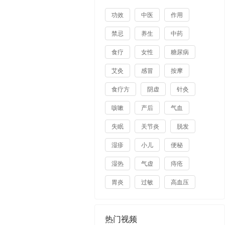
功效
中医
作用
禁忌
养生
中药
食疗
女性
糖尿病
艾灸
感冒
按摩
食疗方
阴虚
针灸
咳嗽
产后
气血
失眠
关节炎
脱发
湿疹
小儿
便秘
湿热
气虚
痔疮
胃炎
过敏
高血压
热门视频