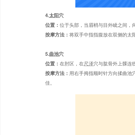
4.
太阳
穴
位置：
位于头部，当眉梢与目外眦之间，
按摩方法：
将双手中指指腹放在双侧的太
5.
曲池
穴
位置：
在肘区，在
尺泽
穴与肱骨外上髁连
按摩方法：
用右手拇指顺时针方向揉曲池
佳。