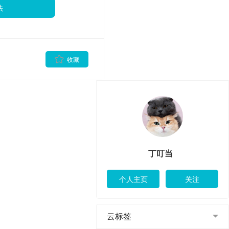
法
丁叮当
云标签