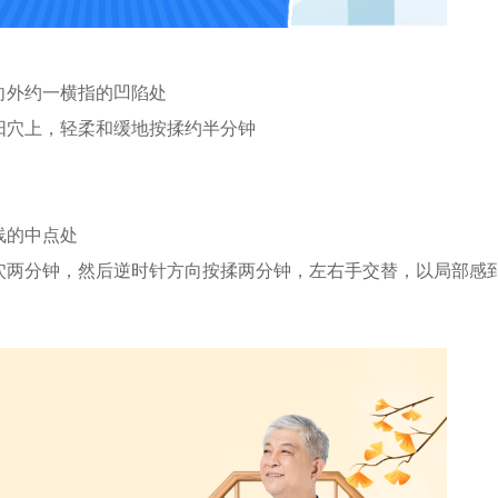
向外约一横指的凹陷处
阳穴上，轻柔和缓地按揉约半分钟
线的中点处
穴两分钟，然后逆时针方向按揉两分钟，左右手交替，以局部感