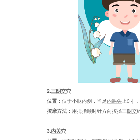
2.
三阴交
穴
位置：
位于小腿内侧，当足
内踝尖
上3寸
按摩方法：
用拇指顺时针方向按揉三
阴交
3.
内关
穴