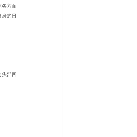
体各方面
自身的日
向头部四