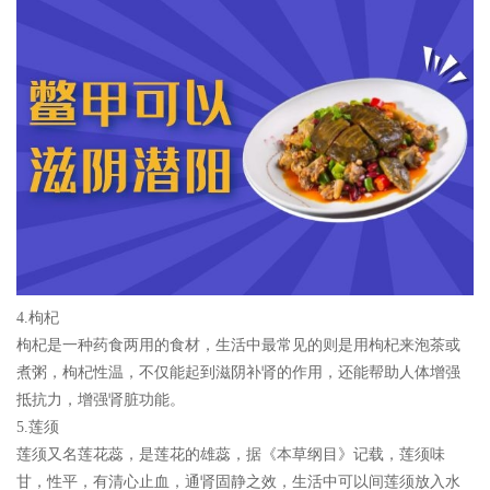
4.枸杞
枸杞是一种药食两用的食材，生活中最常见的则是用枸杞来泡茶或
煮粥，枸杞性温，不仅能起到滋阴补肾的作用，还能帮助人体增强
抵抗力，增强肾脏功能。
5.莲须
莲须又名莲花蕊，是莲花的雄蕊，据《本草纲目》记载，莲须味
甘，性平，有清心止血，通肾固静之效，生活中可以间莲须放入水