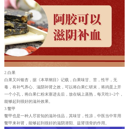
2.白果
白果又叫银杏，据《本草纲目》记载，白果味甘、苦，性平，无
毒，有补气养心、滋阴补肾之效，可以将白果仁研末，将鸡蛋上开
一个小孔，将白果仁粉末塞进去后，放在锅上蒸熟，每天吃1~2个，
能够起到很好的滋补效果。
3.鳖甲
鳖甲也是一种人尽皆知的滋补佳品，其味甘，性凉，中医当中常用
鳖甲来补肾，能够起到很好的滋阴潜阳、益肾强骨的作用。