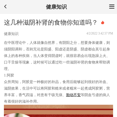
健康知识
这几种滋阴补肾的食物你知道吗？
4/2/2022 3:42:57 PM
健康知识
在中医理论中，人体就像自然界，有阴阳之分，想要身体健康，则
须阴阳调和，否则无论是阳盛、阳虚还是阴盛、阴虚都会其引起身
体上的各种疾病，当人体变得阴虚时，就很容易会出现急躁上火、
口干舌燥等现象，这时候可以通过吃一些滋阴补肾的食物来帮助调
理。
1.阿胶
众所周知，阿胶是一种极好的补品，食用后能够起到很好的补血、
滋阴效果，生活中可以将阿胶和糙米或者糯米一起煮成阿胶粥，营
养丰富，香气四溢，对患有干咳无痰、
胎动不安
等阴血亏虚的病人
有着很好的滋补作用。