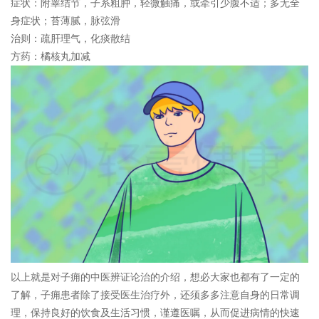
症状：
附睾结节，子系粗肿，轻微触痛，或牵引少腹不适；多无全
身症状；苔薄腻，脉弦滑
治则：
疏肝理气，化痰散结
方药：
橘核丸加减
以上就是对子痈的中医辨证论治的介绍，想必大家也都有了一定的
了解，子痈患者除了接受医生治疗外，还须多多注意自身的日常调
理，保持良好的饮食及生活习惯，谨遵医嘱，从而促进病情的快速