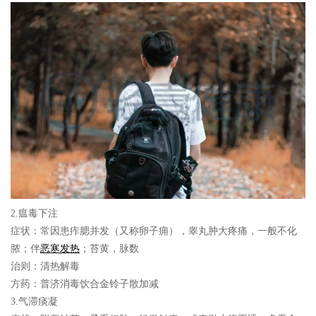
2.瘟毒下注
症状：
常因患痄腮并发（又称卵子痈），睾丸肿大疼痛，一般不化
脓；伴
恶寒发热
；苔黄，脉数
治则：
清热解毒
方药：
普济消毒饮合金铃子散加减
3.气滞痰凝