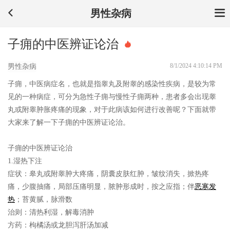
男性杂病
子痈的中医辨证论治
8/1/2024 4:10:14 PM
男性杂病
子痈，中医病症名，也就是指睾丸及附睾的感染性疾病，是较为常
见的一种病症，可分为急性子痈与慢性子痈两种，患者多会出现睾
丸或附睾肿胀疼痛的现象，对于此病该如何进行改善呢？下面就带
大家来了解一下子痈的中医辨证论治。
子痈的中医辨证论治
1.湿热下注
症状：
皋丸或附睾肿大疼痛，阴囊皮肤红肿，皱纹消失，掀热疼
痛，少腹抽痛，局部压痛明显，脓肿形成时，按之应指；伴
恶寒
发
热
；苔黄腻，脉滑数
治则：
清热利湿，解毒消肿
方药：
枸橘汤或龙胆泻肝汤加减