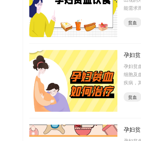
能需求
表现，
贫血
孕妇贫
孕妇贫
细胞及
疾病，
低、恶
贫血
孕妇贫
孕妇贫