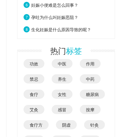
妊娠小便难是怎么回事？
6
孕吐为什么叫妊娠恶阻？
7
生化妊娠是什么原因导致的呢？
8
热门
标签
功效
中医
作用
禁忌
养生
中药
食疗
女性
糖尿病
艾灸
感冒
按摩
食疗方
阴虚
针灸