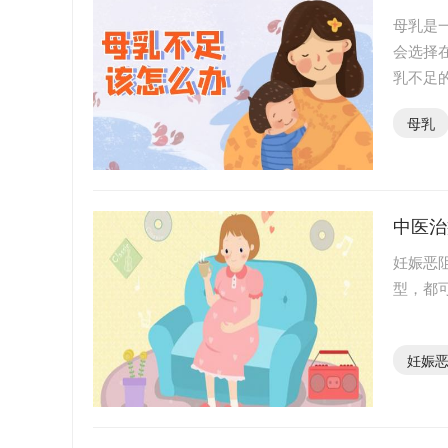
母乳是
会选择
乳不足
宝妈要
母乳
中医治
妊娠恶
型，都
妊娠