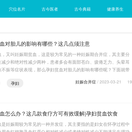
穴位名片
古今医者
古今典籍
健康养生
血对胎儿的影响有哪些？这几点须注意
血，又叫妊娠期贫血，这是较为常见的一种妊娠期合并症，其主要分
性减少和绝对性减少两种，患者多会有面部苍白、疲倦乏力、头晕耳
欲不振等症状表现，那么孕妇贫血对胎儿的影响有哪些呢？下面就带
了解一下。 孕妇贫血对胎儿的影响1.发育迟缓胎儿生…
妊娠合并症
/ 2023-03-21
19
孕妇
血怎么办？这几款食疗方可有效缓解|孕妇贫血饮食
血是妊娠期较为常见的一种并发症，其主要指的是妇女在怀孕过程中
外周血红细胞及血红蛋白相对性减少或者绝对性减少不能满足生理功