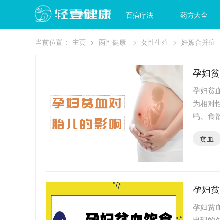
首页
百病疗法
药方大全
当前位置：
主页
>
两性健康
>
女性生殖
>
妊娠合并症
孕妇贫
孕妇贫
为相对
鸣、食
大家来
贫血
孕妇贫
孕妇贫
出现的