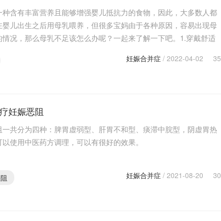
一种含有丰富营养且能够增强婴儿抵抗力的食物，因此，大多数人都
在婴儿出生之后用母乳喂养，但很多宝妈由于各种原因，容易出现母
的情况，那么母乳不足该怎么办呢？一起来了解一下吧。1.穿戴舒适
多注意自己的穿着，对于自身内衣的选择，最好是选择…
妊娠合并症
/ 2022-04-02
35
疗妊娠恶阻
阻一共分为四种：脾胃虚弱型、肝胃不和型、痰滞中脘型，阴虚胃热
可以使用中医药方调理，可以有很好的效果。
妊娠合并症
/ 2021-08-20
30
恶阻