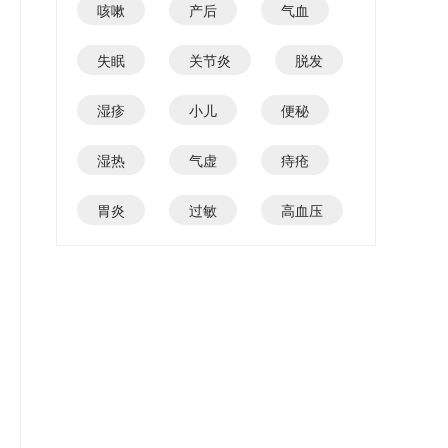
咳嗽
产后
气血
失眠
关节炎
脱发
湿疹
小儿
便秘
湿热
气虚
痔疮
胃炎
过敏
高血压