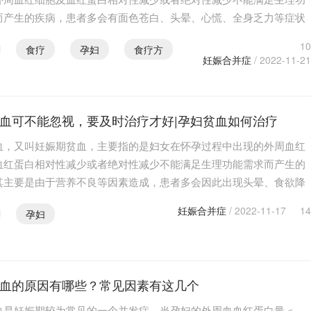
而产生的疾病，患者多会有面色苍白、头晕、心慌、全身乏力等症状
此病对于孕妇各方面的影响都是较大的，因此生活中孕…
10
食疗
孕妇
食疗方
妊娠合并症
/ 2022-11-21
血可不能忽视，要及时治疗才好|孕妇贫血如何治疗
血，又叫妊娠期贫血，主要指的是妇女在怀孕过程中出现的外周血红
血红蛋白相对性减少或者绝对性减少不能满足生理功能需求而产生的
其主要是由于营养不良等因素造成，患者多会因此出现头晕、食欲降
心呕吐等症状，那么孕妇贫血如何治疗呢？下面就带大…
妊娠合并症
/ 2022-11-17
14
孕妇
血的原因有哪些？常见因素有这几个
血是妊娠期较为常见的一个并发症，当孕妇的外周血血红蛋白量＜