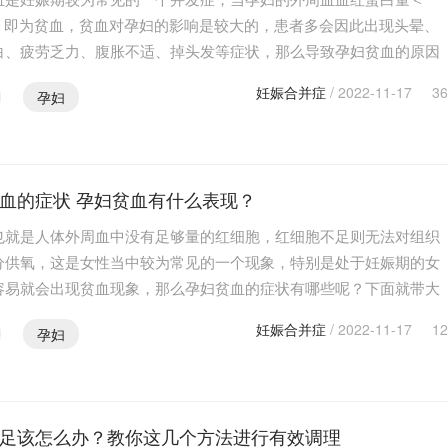
/L，即为贫血，贫血对孕妇的影响是较大的，患者多会因此出现头晕、
白、疲劳乏力、腹胀不适、掉头发等症状，那么导致孕妇贫血的原因
呢？ 孕妇贫血的原因1.需求量较多女性朋友在怀孕后，…
妊娠合并症
/ 2022-11-17
36
孕妇
血的症状 孕妇贫血有什么表现？
也就是人体外周血中没有足够量的红细胞，红细胞不足则无法对组织
分供氧，这是女性当中较为常见的一个现象，特别是处于妊娠期的女
容易就会出现贫血现象，那么孕妇贫血的症状有哪些呢？下面就带大
解一下。 孕妇贫血的症状1.全身症状当孕妇出现贫血…
妊娠合并症
/ 2022-11-17
12
孕妇
足该怎么办？教你这几个方法进行有效调理