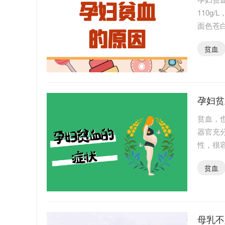
110g
面色苍
有哪些
贫血
孕妇贫
贫血，
器官充
性，很
家来了
贫血
母乳不