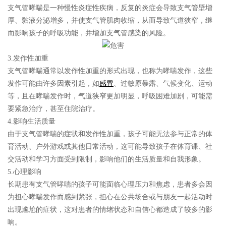
支气管哮喘是一种慢性炎症性疾病，反复的炎症会导致支气管壁增
厚、黏液分泌增多，并使支气管肌肉收缩，从而导致气道狭窄，继
而影响孩子的呼吸功能，并增加支气管感染的风险。
3.发作性加重
支气管哮喘通常以发作性加重的形式出现，也称为哮喘发作，这些
发作可能由许多因素引起，如
感冒
、过敏原暴露、气候变化、运动
等，且在哮喘发作时，气道狭窄更加明显，呼吸困难加剧，可能需
要紧急治疗，甚至住院治疗。
4.影响生活质量
由于支气管哮喘的症状和发作性加重，孩子可能无法参与正常的体
育活动、户外游戏或其他日常活动，这可能导致孩子在体育课、社
交活动和学习方面受到限制，影响他们的生活质量和自我形象。
5.心理影响
长期患有支气管哮喘的孩子可能面临心理压力和焦虑，患者多会因
为担心哮喘发作而感到紧张，担心在公共场合或与朋友一起活动时
出现尴尬的症状，这对患者的情绪状态和自信心都造成了较多的影
响。