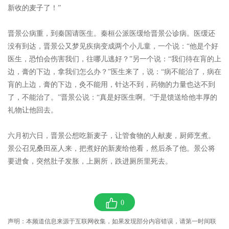
新收的麦子了！”
晋景公病重，到秦国请医生。秦桓公派医缓给晋景公诊病。医缓还
没有到达，晋景公又梦见疾病变成两个小儿童，一个说：“他是个好
医生，恐怕会伤害我们，往哪儿逃好？”另一个说：“我们待在肓的上
边，膏的下边，拿我们怎么办？”医生来了，说：“病不能治了，病在
肓的上边，膏的下边，灸不能用，针达不到，药物的力量也达不到
了，不能治了。”晋景公说：“真是好医生啊。”于是馈送给他丰厚的
礼物让他回去。
六月初六日，晋景公想吃新麦子，让管食物的人献麦，厨师烹煮。
景公召见桑田巫人来，把煮好的新麦给他看，然后杀了他。景公将
要进食，突然肚子发胀，上厕所，跌进厕所里死去。
0
声明：本频道信息来源于互联网收集，如果发现部分内容错误，请第一时间联