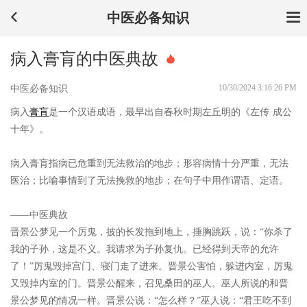
中医必备知识
病入膏肓的中医典故
10/30/2024 3:16:26 PM
中医必备知识
病入
膏肓
是一个汉语成语，最早出自春秋时期左丘明的《左传·成公
十年》。
病入膏肓指病已危重到无法救治的地步；形容病情十分严重，无法
医治；比喻事情到了无法挽救的地步；在句子中用作谓语、定语。
——中医典故
晋景公梦见一个厉鬼，披的长发拖到地上，捶胸跳跃，说：“你杀了
我的子孙，这是不义。我请求为子孙复仇。已经得到天帝的允许
了！”厉鬼毁掉宫门、寝门走了进来。晋景公害怕，躲进内室，厉鬼
又毁掉内室的门。晋景公醒来，召见桑田的巫人。巫人所说的和晋
景公梦见的情况一样。晋景公说：“怎么样？”巫人说：“君王吃不到